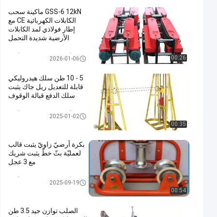
GSS-6 12kN ماكينة سحب
الكابلات الكهربائية CE مع
إطار فولاذي لمد الكابلات
الأرضية شديدة التحمل
أدوات الكابلات تحت الأرض
00:26
2026-01-06
5 - 10 طن سلك هيدروليكي
قابلة للتعديل ريل جاك يثبت
سلك الدفع قبالة الوقوف
أدوات الكابلات تحت الأرض
2025-01-02
00:35
بكرة أرضيّ زاويّ يثبت قالب
لعمليّة بثّ خطّ يثبت شريك
مع 3 عجل
أدوات الكابلات تحت الأرض
2025-09-19
00:54
الصلب توازن جيد 3.5 طن