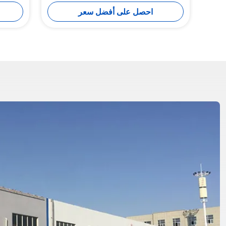
زيبرا موصل مع 40 KN الحمل المسموح به
احصل على أفضل سعر