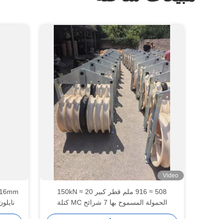
Video
508 ≈ 916 ملم قطر كبير 20 ≈ 150kN
الحمولة المسموح بها 7 شرائح MC كتلة
نايلو
السلاسل النيلونية لسحب كابلات خطوط النقل