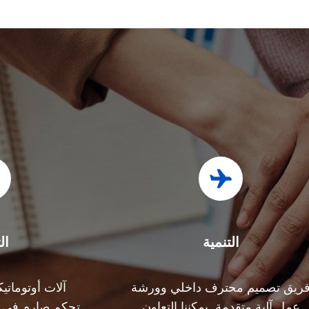
التنمية
ال
ريق تصميم محترف داخلي وورشة
آلات أوتوماتي
عمل آلية متقدمة. يمكننا التعاون
تحكم صارم في ال