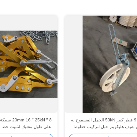
916mm قطر كبير 50kN الحمل المسموح به
8 ′′ 6 ′′ 25kN
ن شيف هليكوبتر حبل لتركيب خطوط
على طول مشبك لتثبيت خط الطاق
النقل