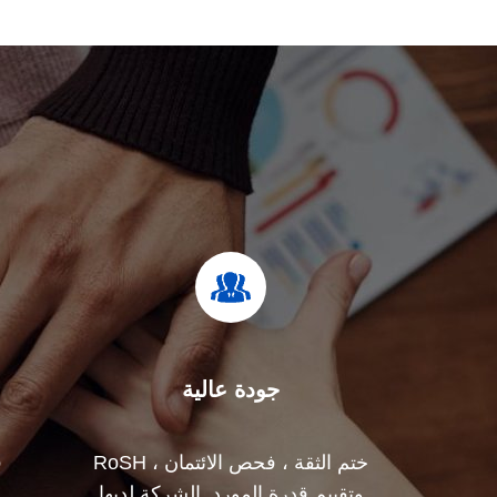
جودة عالية
ختم الثقة ، فحص الائتمان ، RoSH
ف
وتقييم قدرة المورد. الشركة لديها