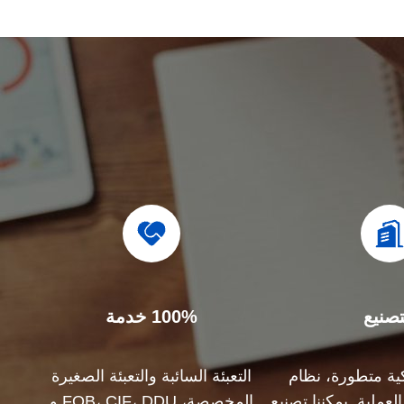
تصنيع
100% خدمة
كية متطورة، نظام
التعبئة السائبة والتعبئة الصغيرة
عملية. يمكننا تصنيع
المخصصة، FOB، CIF، DDU و