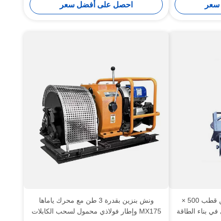
سعر
احصل على أفضل سعر
سبيكة الألومنيوم الشبكة جين قطب 500 ×
ونش بنزين بقدرة 3 طن مع محرك ياماها
MX175 وإطار فولاذي محمول لسحب الكابلات