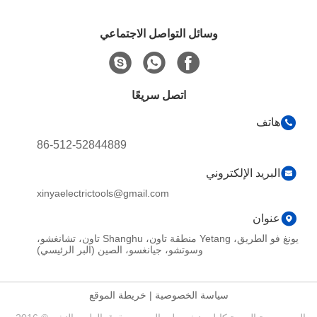
وسائل التواصل الاجتماعي
اتصل سريعًا
هاتف
86-512-52844889
البريد الإلكتروني
xinyaelectrictools@gmail.com
عنوان
يونغ فو الطريق، Yetang منطقة تاون، Shanghu تاون، تشانغشو،
وسوتشو، جيانغسو، الصين (البر الرئيسي)
سياسة الخصوصية
|
خريطة الموقع