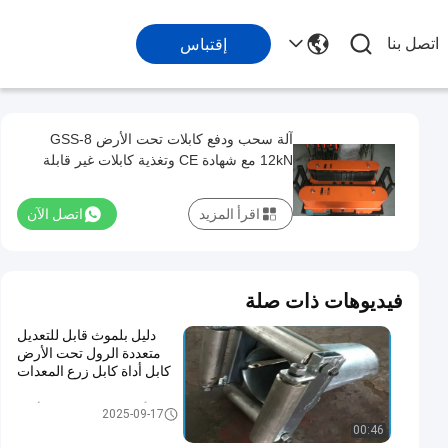
اتصل بنا
إقتباس
آلة سحب ودفع كابلات تحت الأرض GSS-8
12kN مع شهادة CE وتغذية كابلات غير قابلة
للانزلاق لتركيب آمن
اقرأ المزيد
اتصل الآن
فيديوهات ذات صلة
دليل بلموث قابل للتعديل
متعددة الرول تحت الأرض
كابل أداة كابل زرع المعدات
أدوات الكابلات تحت الأرض
2025-09-17
00:46