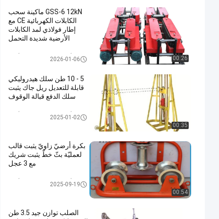
GSS-6 12kN ماكينة سحب
الكابلات الكهربائية CE مع
إطار فولاذي لمد الكابلات
الأرضية شديدة التحمل
أدوات الكابلات تحت الأرض
00:26
2026-01-06
5 - 10 طن سلك هيدروليكي
قابلة للتعديل ريل جاك يثبت
سلك الدفع قبالة الوقوف
أدوات الكابلات تحت الأرض
2025-01-02
00:35
بكرة أرضيّ زاويّ يثبت قالب
لعمليّة بثّ خطّ يثبت شريك
مع 3 عجل
أدوات الكابلات تحت الأرض
2025-09-19
00:54
الصلب توازن جيد 3.5 طن