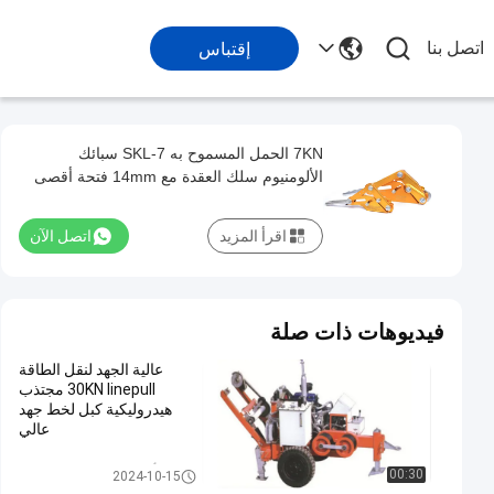
اتصل بنا
إقتباس
7KN الحمل المسموح به SKL-7 سبائك
الألومنيوم سلك العقدة مع 14mm فتحة أقصى
اقرأ المزيد
اتصل الآن
فيديوهات ذات صلة
عالية الجهد لنقل الطاقة
30KN linepull مجتذب
هيدروليكية كبل لخط جهد
عالي
أدوات التوتير خط الإرسال
00:30
2024-10-15