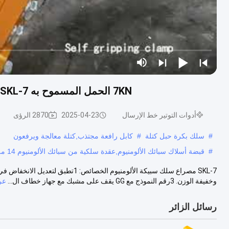
7KN الحمل المسموح به SKL-7 سبائك الألومنيوم سلك العقدة مع 14mm فتحة أقصى
أدوات التوتير خط الإرسال
2025-04-23
2870 الرؤى
#
سلك بكرة حبل كتلة
#
كابل رافعة مجتذب,كتلة معالجة ويرفعون
#
قبضة أسلاك سبائك الألومنيوم,عقدة سلكية من سبائك الألومنيوم 14 ملم,عقدة أسلاك سبائك الألومنيوم 7KN
وخفيفة الوزن. 3رقم النموذج مع GG يقف على مشبك مع جهاز خطاف ال...
عر
رسائل الزائر