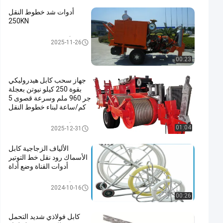
أدوات شد خطوط النقل
250KN
أدوات التوتير خط الإرسال
2025-11-26
00:23
جهاز سحب كابل هيدروليكي
بقوة 250 كيلو نيوتن بعجلة
جر 960 ملم وسرعة قصوى 5
كم/ساعة لبناء خطوط النقل
أدوات التوتير خط الإرسال
01:04
2025-12-31
الألياف الزجاجية كابل
الأسماك رود نقل خط التوتير
أدوات القناة وضع أداة
أدوات التوتير خط الإرسال
2024-10-16
00:26
كابل فولاذي شديد التحمل