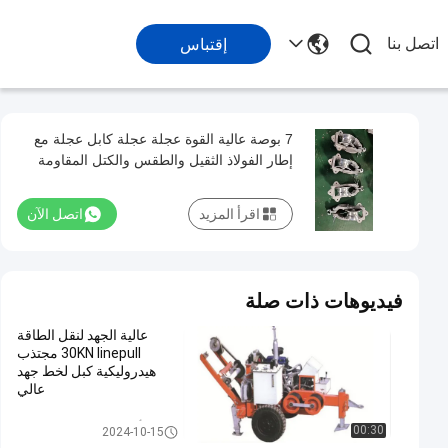
اتصل بنا
إقتباس
7 بوصة عالية القوة عجلة عجلة كابل عجلة مع
إطار الفولاذ الثقيل والطقس والكتل المقاومة
للتآكل
اقرأ المزيد
اتصل الآن
فيديوهات ذات صلة
عالية الجهد لنقل الطاقة
30KN linepull مجتذب
هيدروليكية كبل لخط جهد
عالي
أدوات التوتير خط الإرسال
00:30
2024-10-15