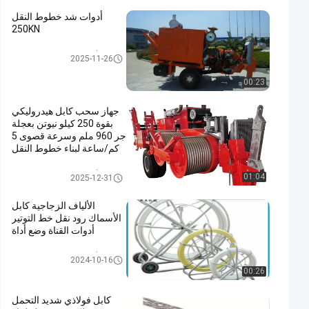
أدوات شد خطوط النقل
250KN
أدوات التوتير خط الإرسال
2025-11-26
00:23
جهاز سحب كابل هيدروليكي
بقوة 250 كيلو نيوتن بعجلة
جر 960 ملم وسرعة قصوى 5
كم/ساعة لبناء خطوط النقل
أدوات التوتير خط الإرسال
01:04
2025-12-31
الألياف الزجاجية كابل
الأسماك رود نقل خط التوتير
أدوات القناة وضع أداة
أدوات التوتير خط الإرسال
2024-10-16
00:26
كابل فولاذي شديد التحمل