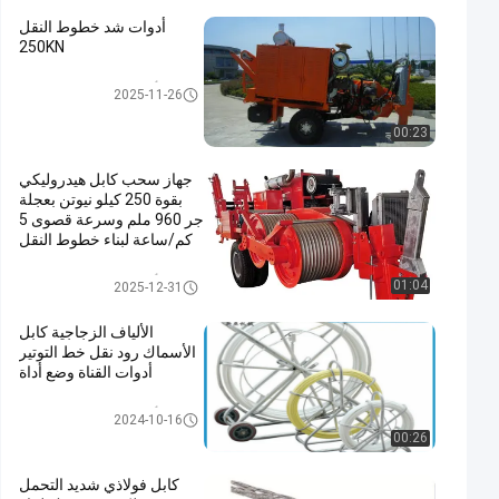
أدوات شد خطوط النقل
250KN
أدوات التوتير خط الإرسال
2025-11-26
00:23
جهاز سحب كابل هيدروليكي
بقوة 250 كيلو نيوتن بعجلة
جر 960 ملم وسرعة قصوى 5
كم/ساعة لبناء خطوط النقل
أدوات التوتير خط الإرسال
01:04
2025-12-31
الألياف الزجاجية كابل
الأسماك رود نقل خط التوتير
أدوات القناة وضع أداة
أدوات التوتير خط الإرسال
2024-10-16
00:26
كابل فولاذي شديد التحمل