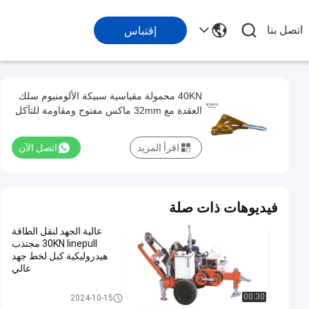
اتصل بنا
إقتباس
40KN محمولة مقياسية سبيكة الألومنيوم سلك
العقدة مع 32mm ماكس مفتوح ومقاومة للتآكل
يأتي على طول مشبك
اقرأ المزيد
اتصل الآن
فيديوهات ذات صلة
عالية الجهد لنقل الطاقة
30KN linepull مجتذب
هيدروليكية كبل لخط جهد
عالي
أدوات التوتير خط الإرسال
00:30
2024-10-15