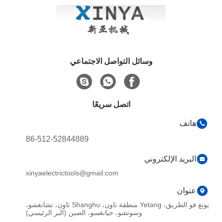
وسائل التواصل الاجتماعي
اتصل سريعًا
هاتف
86-512-52844889
البريد الإلكتروني
xinyaelectrictools@gmail.com
عنوان
يونغ فو الطريق، Yetang منطقة تاون، Shanghu تاون، تشانغشو،
وسوتشو، جيانغسو، الصين (البر الرئيسي)