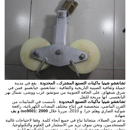
تشانغشو شينيا ماكينات التصنيع المشترك.، المحدودة
. يقع في مدينة
جميلة وثقافية الصينية التاريخية والثقافية - تشانغشو، جيانغسو.
فمن في
شرق شنغهاي، على الحافة الجنوبية من سوتشو، غرب ووشى، شمال نهر
اليانغتسى. انها مريحة للنقل.
تشانغشو شينيا ماكينات التصنيع المحدودة
.
تأسست في الثمانينات من
القرن الماضي، متخصصة في إنتاج مختلف المعدات الكهربائية، رافعة
شوكية الصاري وهلم جرا.
و 2010، مررنا خلال
iso9001: 2000 و بف
شهادة.
بدعم من العملاء، منتجاتنا تباع في جميع أنحاء كلمة.
وفقا لاحتياجات غالبية
المستخدمين، ونحن سوف تزيد من الاستثمار في العلوم والتكنولوجيا،
وتطوير منتجات جديدة باستمرار، وتعزيز وتحسين أداء المنتج لتلبية