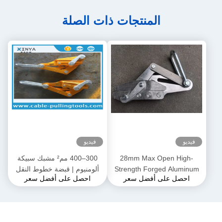
المنتجات ذات الصلة
فيديو
فيديو
28mm Max Open High-
300–400 مم² مشبك سبيكة
Strength Forged Aluminum
ألومنيوم | قبضة خطوط النقل
احصل على أفضل سعر
احصل على أفضل سعر
Alloy Come-Along Clamp مع
لموصلات ACSR و AAAC
بناء مقاوم للتآكل لموصلي
AAAC