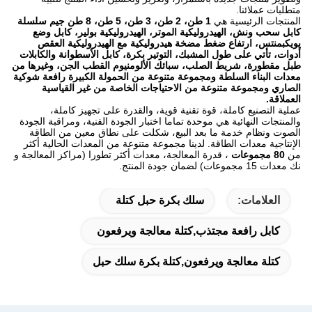
متطلبات عملائنا.
المنتجات الرئيسية هي
1 طن، 2 طن، 3 طن، 5 طن، 8 طن جيم سلسلة
كابل سحب ونش، الهيدروليكية الموتر، الهيدروليكية بولير، كابل وضع
يويكبمنتس، ارتفاع ضغط مضخة هيدروليكية مع الهيدروليكية العقص
أدوات، تأتي على طول المشبك، التوتير بكرة، كابل الأسطوانة والكابلات
طبل مقطورة، شريط الصلب، سبائك الألومنيوم القطب الجن، وغيرها من
معدات البناء السلطة ومجموعة متنوعة من الحمولة الكبيرة رافعة شوكية
الصاري ومجموعة متنوعة من الاحتياجات الخاصة من غير القياسية
العملاقة.
عملية التصنيع كاملة، قوة تقنية قوية، والقدرة على تجهيز كاملة،
والمنتجات النهائية هي موحدة تماما اختبار الجودة الفنية، ومراقبة الجودة
الصوت ونظام خدمة ما بعد البيع، شكلت على نطاق معين من الطاقة
الإنتاجية معدات الطاقة.
لدينا مجموعة متنوعة من المعدات الحالية أكثر
من
80 مجموعات
، قدرة المعالجة، معدات أكثر تطورا (مراكز المعالجة و
نك معدات 15 مجموعات) لضمان جودة المنتج.
العلامات:
سلك بكرة حبل كتلة
كابل رافعة مجتذب,كتلة معالجة ويرفعون
كتلة معالجة ويرفعون,كتلة بكرة سلك حبل