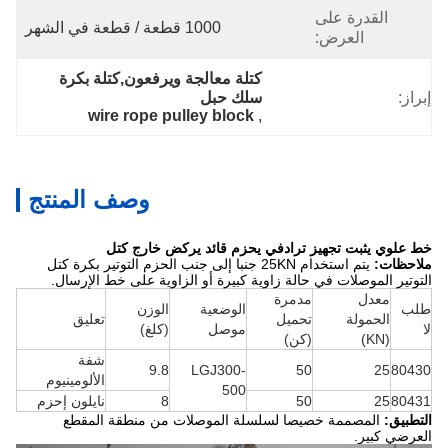
القدرة على
1000 قطعة / قطعة في الشهر
العرض:
كتلة معالجة ويرفعون,كتلة بكرة 
إبراز:
سلك حبل
wire rope pulley block
, 
وصف المنتج
خط علوي يثبت تجهيز ترادفي يحزم قائد يركض خارج كتل
ملاحظات:
يتم استخدام 25KN جنبا إلى جنب الحزم التوتير بكرة كتل
التوتير الموصلات في حالة زاوية كبيرة أو الزاوية على خط الإرسال.
معدل
مدمرة
طلب
الوضعية
الوزن
الحمولة
تحميل
تعليق
لا
موصل
(كلغ)
(KN)
(كن)
شفة
9.8
LGJ300-
50
25
80430
الألومينيوم
500
80431
25
50
8
نايلون إحزم
التطبيق:
المصممة خصيصا لسلسلة الموصلات من منطقة المقطع
العرضي كبير.