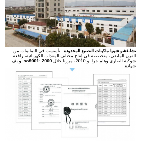
تشانغشو شينيا ماكينات التصنيع المحدودة
.
تأسست في الثمانينات من
القرن الماضي، متخصصة في إنتاج مختلف المعدات الكهربائية، رافعة
شوكية الصاري وهلم جرا.
و 2010، مررنا خلال
iso9001: 2000 و بف
شهادة.