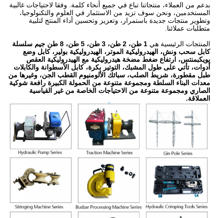
بدعم من العملاء، منتجاتنا تباع في جميع أنحاء كلمة.
وفقا لاحتياجات غالبية
المستخدمين، ونحن سوف تزيد من الاستثمار في العلوم والتكنولوجيا،
وتطوير منتجات جديدة باستمرار، وتعزيز وتحسين أداء المنتج لتلبية
متطلبات عملائنا.
المنتجات الرئيسية هي
1 طن، 2 طن، 3 طن، 5 طن، 8 طن جيم سلسلة
كابل سحب ونش، الهيدروليكية الموتر، الهيدروليكية بولير، كابل وضع
يويكبمنتس، ارتفاع ضغط مضخة هيدروليكية مع الهيدروليكية العقص
أدوات، تأتي على طول المشبك، التوتير بكرة، كابل الأسطوانة والكابلات
طبل مقطورة، شريط الصلب، سبائك الألومنيوم القطب الجن، وغيرها من
معدات البناء السلطة ومجموعة متنوعة من الحمولة الكبيرة رافعة شوكية
الصاري ومجموعة متنوعة من الاحتياجات الخاصة من غير القياسية
العملاقة.