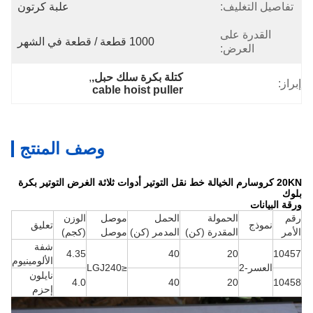
تفاصيل التغليف:
علبة كرتون
القدرة على
1000 قطعة / قطعة في الشهر
العرض:
كتلة بكرة سلك حبل,
, 
إبراز:
cable hoist puller
وصف المنتج
20KN كروسارم الخيالة خط نقل التوتير أدوات ثلاثة الغرض التوتير بكرة
بلوك
ورقة البيانات
رقم
الحمولة
الحمل
موصل
الوزن
نموذج
تعليق
الأمر
المقدرة (كن)
المدمر (كن)
موصل
(كجم)
شفة
4.35
40
20
10457
الألومينيوم
العسر-2
≤LGJ240
نايلون
4.0
40
20
10458
إحزم