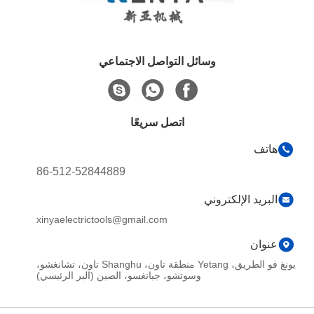
وسائل التواصل الاجتماعي
اتصل سريعًا
هاتف
86-512-52844889
البريد الإلكتروني
xinyaelectrictools@gmail.com
عنوان
يونغ فو الطريق، Yetang منطقة تاون، Shanghu تاون، تشانغشو،
وسوتشو، جيانغسو، الصين (البر الرئيسي)