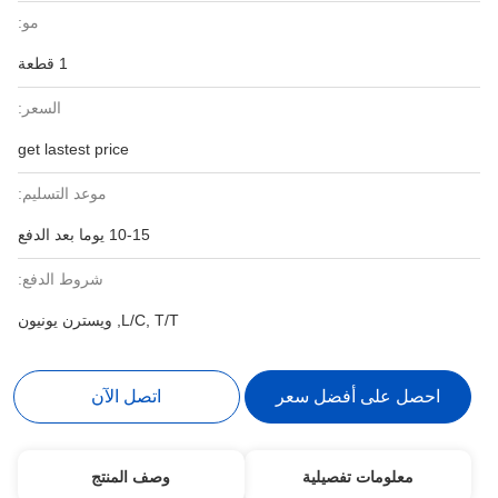
مو:
1 قطعة
السعر:
get lastest price
موعد التسليم:
10-15 يوما بعد الدفع
شروط الدفع:
L/C, T/T, ويسترن يونيون
احصل على أفضل سعر
اتصل الآن
معلومات تفصيلية
وصف المنتج