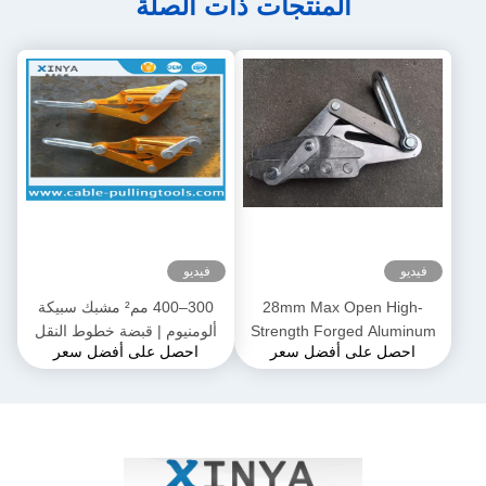
المنتجات ذات الصلة
فيديو
فيديو
28mm Max Open High-
300–400 مم² مشبك سبيكة
Strength Forged Aluminum
ألومنيوم | قبضة خطوط النقل
احصل على أفضل سعر
احصل على أفضل سعر
Alloy Come-Along Clamp مع
لموصلات ACSR و AAAC
بناء مقاوم للتآكل لموصلي
AAAC