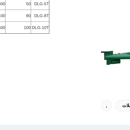
800
50
DLG-5T
400
80
DLG-8T
600
100
DLG-10T
بلات
,