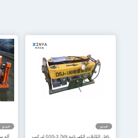
فيديو
فيديو
ناقل الكابلات الكهربائية GSS-3 7kN لتركيب