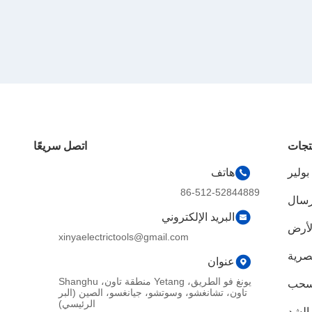
تجات
اتصل سريعًا
ولير
هاتف
86-512-52844889
إرسال
البريد الإلكتروني
لأرض
xinyaelectrictools@gmail.com
بصرية
عنوان
يونغ فو الطريق، Yetang منطقة تاون، Shanghu
 سحب
تاون، تشانغشو، وسوتشو، جيانغسو، الصين (البر
الرئيسي)
الشد