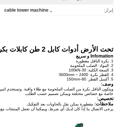
cable tower machine
, 
,
إبراز:
تحت الأرض أدوات كابل 2 طن كابلات بكرة كابلات مقطورة نقل سيارة
Infomation و سريع
1. بكرة الناقل مقطورة
2. المواد: الصلب الملحومة
3. السعة الكلية: 30-100kN
4. القطر بكرة: 2400 ~ 3600mm
5. أكسل القطر: 80-150mm
وصف:
ويتكون الناقل بكرة من الصلب الملحومة مع طلاء واقية. وتستخدم اثني
خاصة مع خصائص مختلفة ويمكن تصميم حسب الطلب.
تخصيص:
ملاحظات:
مقطورة يمكن نقل بالحاويات بعد التفكيك.
يرجى الاتصال بنا إذا كان لديك أي شرط، ويمكننا أن نجعل المنتجات م