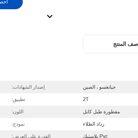
احص
صف المنتج
جيانغسو ، الصين
إصدار الشهادات:
2T
تطبيق:
مقطورة طبل كابل
اللون:
رذاذ الطلاء
نموذج:
Pvc بلاستيك
القدرة على العرض: