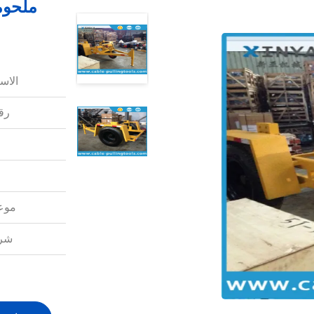
الاس
رقم
موعد
شرو