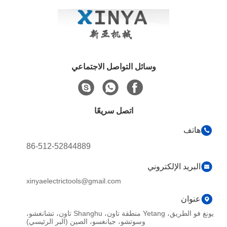
وسائل التواصل الاجتماعي
اتصل سريعًا
هاتف
86-512-52844889
البريد الإلكتروني
xinyaelectrictools@gmail.com
عنوان
يونغ فو الطريق، Yetang منطقة تاون، Shanghu تاون، تشانغشو،
وسوتشو، جيانغسو، الصين (البر الرئيسي)