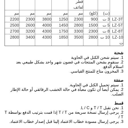
قطر
لفائف
(ت)
(كلغ)
مم
مم
مم
مم
مم
LZ-3T
3 ت
900
2300
1250
3800
2300
2200
LZ-5T
5 ت
1500
2800
1450
4000
2600
2500
LZ-8T
8 ت
2300
3300
1750
4300
3200
2700
LZ-10
10 ت
2800
3500
1850
4300
3400
2800
ت
شحنة
1. سيتم شحن الكتل في الحاوية
2. سنقوم بشحن المنتجات في غضون شهر واحد بشكل طبيعي بعد
استلام الدفع.
3. المخزون متاح للمنتج القياسي.
صفقة
1. سيتم تحميل الكتل في الحاوية.
2. يمكن أيضا أن تكون معبأة في حالة الخشب الرقائقي أو حالة الإطار
الصلب.
قسط
1. نحن نقبل T / T و L / C.
2. يرجى إرسال نسخة سريعة من T / T إذا قمت بترتيب الدفع
بواسطة T
/ T
3. يرجى إرسال مسودة خطاب الاعتماد إلينا قبل إصدار خطاب الاعتماد.