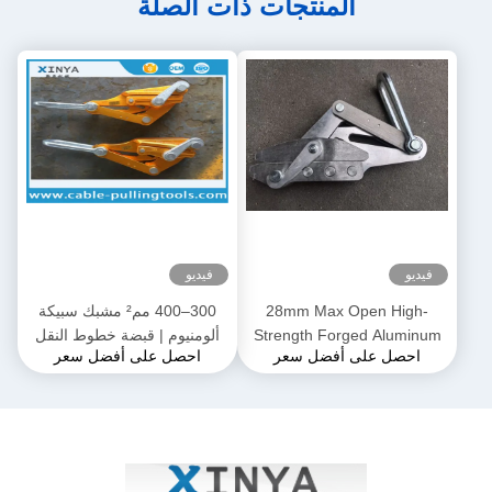
المنتجات ذات الصلة
فيديو
فيديو
28mm Max Open High-
300–400 مم² مشبك سبيكة
Strength Forged Aluminum
ألومنيوم | قبضة خطوط النقل
احصل على أفضل سعر
احصل على أفضل سعر
Alloy Come-Along Clamp مع
لموصلات ACSR و AAAC
بناء مقاوم للتآكل لموصلي
AAAC