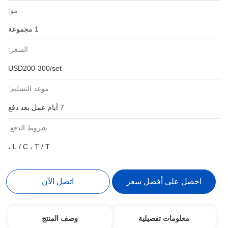
مو:
1 مجموعة
السعر:
USD200-300/set
موعد التسليم:
7 أيام عمل بعد دفع
شروط الدفع:
L / C ، T / T ،
احصل على أفضل سعر
اتصل الآن
معلومات تفصيلية
وصف المنتج