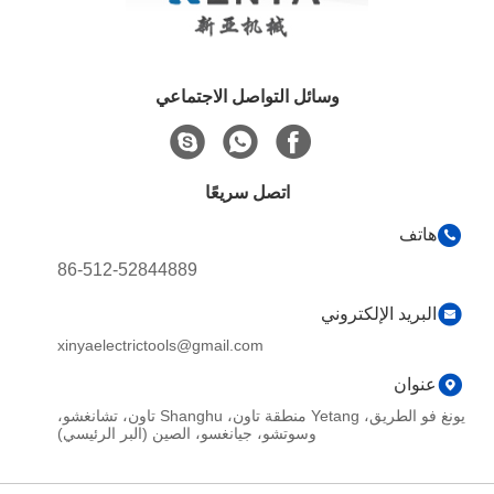
وسائل التواصل الاجتماعي
اتصل سريعًا
هاتف
86-512-52844889
البريد الإلكتروني
xinyaelectrictools@gmail.com
عنوان
يونغ فو الطريق، Yetang منطقة تاون، Shanghu تاون، تشانغشو،
وسوتشو، جيانغسو، الصين (البر الرئيسي)