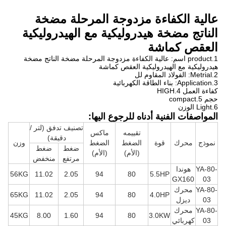
عالية الكفاءة مزدوجة المرحلة مضخة
الناتج مضخة هيدروليكية مع الهيدروليكية
العقص كماشة
1.product اسم:
عالية الكفاءة مزدوجة المرحلة مضخة الناتج مضخة
هيدروليكية مع الهيدروليكية العقص كماشة
2.Metrial: الفولاذ المقاوم لل
3.Application: بناء الطاقة الكهربائية
كفاءة العمل 4.HIGH
حجم 5.compact
6.Light الوزن
المواصفات الفنية أدناه للرجوع اليها:
تصنيف تدفق (لتر /
تقييمه
ماكس
دقيقة)
نموذج
محرك
قوة
الضغط
الضغط
وزن
ضغط
ضغط
(الأم)
(الأم)
مرتفع
منخفض
YA-80-
هوندا
56KG
11.02
2.05
94
80
5.5HP
GX160
03
YA-80-
محرك
65KG
11.02
2.05
94
80
4.0HP
03
ديزل
YA-80-
محرك
45KG
8.00
1.60
94
80
3.0KW
03
كهربائي