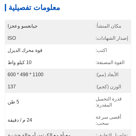
معلومات تفصيلية
مكان المنشأ:
جيانغسو وعجزا
إصدار الشهادات:
ISO
اكتب:
قوة محرك الديزل
القوة المصنفة:
10 كيلو واط
الأبعاد (مم):
1100 * 498 * 600
الوزن (كجم):
137
قدرة التحميل
5 طن
المقدرة:
أقصى سرعة
24 م / دقيقة
سحب:
تفاصيل التغليف:
معبأة مع الكرتون أو حالة خشبية