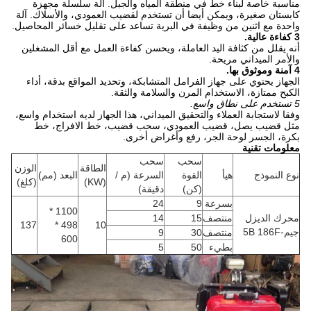
مناسبة خاصة لبناء خط في منطقة المياه والجبل.
آلة سلسلة مجهزة
كابستان صغيرة، ويمكن أيضا أن تستخدم لقضيب العمودي، والأسلاك.
آلة
واحدة مع اثنين من وظيفة في البرية تساعد على تقليل خسائر المحاصيل.
3 كفاءة عالية.
أنه يقلل من كثافة اليد العاملة، ويحسن كفاءة العمل مع أقل المشغلين
والأمر الميداني مريحة.
4 آمنة وموثوق بها.
الجهاز يحتوي على جهاز الفرامل المتشابكة، وتحديد المواقع بدقة، أداء
الكبح ممتازة، الاستخدام المرن والسلامة والثقة.
5 تستخدم على نطاق واسع.
وفقا لاستجابة العملاء والتحقيق الميداني، هذا الجهاز لديه استخدام واسع،
مثل قضيب يصل، قضيب العمودي، سحب قضيب، خط الافراج، خط
بكرة، الجسر لوحة الجر، رفع وأغراض أخرى.
معلومات تقنية
سحب
سحب
الطاقة
الوزن
نوع النموذج
هيأ
القوة
السرعة (م /
البعد (مم)
(KW)
(كلغ)
(كن)
دقيقة)
بسرعة
9
24
1100 *
محرك الديزل
منتصف
15
14
137
498 *
10
جيم-5B 186F
منتصف
30
9
600
بطيء
50
5