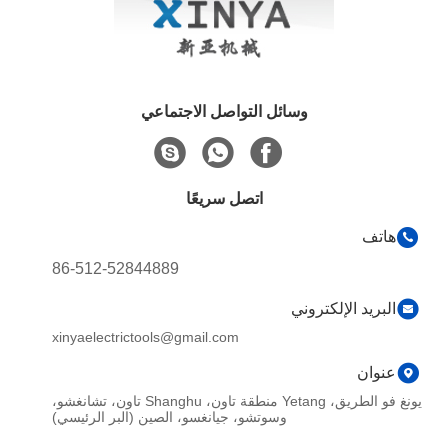
وسائل التواصل الاجتماعي
اتصل سريعًا
هاتف
86-512-52844889
البريد الإلكتروني
xinyaelectrictools@gmail.com
عنوان
يونغ فو الطريق، Yetang منطقة تاون، Shanghu تاون، تشانغشو،
وسوتشو، جيانغسو، الصين (البر الرئيسي)