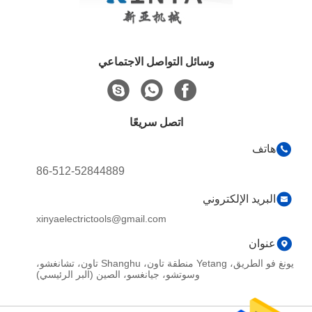
وسائل التواصل الاجتماعي
اتصل سريعًا
هاتف
86-512-52844889
البريد الإلكتروني
xinyaelectrictools@gmail.com
عنوان
يونغ فو الطريق، Yetang منطقة تاون، Shanghu تاون، تشانغشو،
وسوتشو، جيانغسو، الصين (البر الرئيسي)