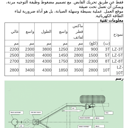
فقط عن طريق تحريك القابض.
مع تصميم مضغوط وظيفة التوجيه مرنة،
ويمكن أن تعمل تحت ضيقة
موقع العمل.
عملية بسيطة وسهلة الصيانة، بل هو أداة ضرورية لبناء
الطاقة الكهربائية.
معلومات تقنية
ماكس
قطر
واسع
الطول
واسع
عالي
نموذج
لفائف
(ت)
(كلغ)
مم
مم
مم
مم
مم
2200
2300
3800
1250
2300
900
3T
LZ-3T
2500
2600
4000
1450
2800
1500
5T
LZ-5T
2700
3200
4300
1750
3300
2300
8T
LZ-8T
LZ-
2800
3400
4300
1850
3500
2800
10T
10T
رسم