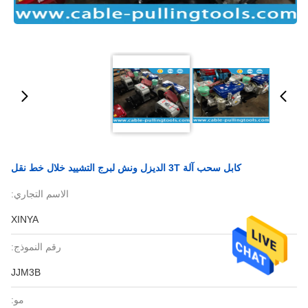
كابل سحب آلة 3T الديزل ونش لبرج التشييد خلال خط نقل
الاسم التجاري:
XINYA
رقم النموذج:
JJM3B
مو: