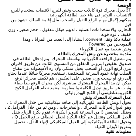
الوضعية
3T ديزل محرك قوة كابلات سحب ونش للبرج الانتصاب يستخدم للبرج
الانتصاب ، التوتير في بناء خط الطاقة الكهربائية.
يمكنهم إكمال مهام الرفع الثقيل والسحب مثل إقامة السلك.
تشهد من
قبل
التجارب والاستخدامات العملية ، لديهم هيكل معقول ، حجم صغير ، وزن
خفيف ، قوة قوية ،
عملية ذكيا ونقل convient.
استنادا إلى العديد من المزايا ، وهذا
النموذجين من Powered
ونش شعبية مع عمال الكهرباء.
مقدمة مختصرة عن ونش المحرك بالطاقة
يتم تشغيل الرافعة الكهربائية بواسطة المحرك.
يتم إدخال الطاقة في
صندوق تخفيض التروس المغلق من المستوى الثالث عن طريق اقتران
مرن لرفع الوزن أو السحب بحبل سلكي ولإدارة الأسطوانة من مفتاح
الصلب نهاية عمود السرعة المنخفضة.
نستخدم محركًا شائعًا عندما نحتاج
إلى رفع أو سحب وزن صغير.
على العكس ، يتم تكييف محرك الرفع.
يمكن أن يبدأ المحرك المشترك مباشرة.
لكن محرك الرفع يبدأ ببطء
وثبات عن طريق تبديل الكامة والمقاومة. يعتمد نظام الفرامل الكبح
الكهرومغناطيسي أو الكبح الهيدروليكي.
عمل المحرك المحرك ونش
تحول الونش الطاقة الكهربائية إلى طاقة ميكانيكية من خلال المحرك 1 ،
وهو الدوار لحركات المحرك ، والمخرجات ، ومن ثم من خلال الفرامل 2 ،
ويقلل المخفض 3 من السرعة لتدوير البكرة 4. تقوم بكرة الرياح بنقل
الحبل السلكي وتنتقل عبر كتلة البكرة لجعل الخطاف يرفع الحمل Q ،
وتحول الطاقة الميكانيكية إلى العمل الميكانيكي لإنهاء النقل ، تحميل
وتفريغ الأوزان الثقيلة.
معلومات تقنية