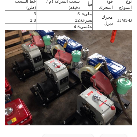
نوع
قوة
سحب السرعة (م /
خط السحب
هيأ
النموذج
المحرك
دقيقة)
(طن)
بطيء
5
3
محرك
JJM3-B
بسرعة
12
1.8
ديزل
عكسي
4.5