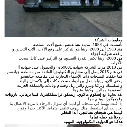
معلومات الشركة
تأسست في 1983، مدينة تشانغتشو مصنع آلات السلطة.
منذ 1983 إلى 2008، زينيا هو التركيز على رفع الآلات، آلات التعدين و
رافعة شوكية أجزاء.
من 2008، زينيا تكبير القدرة التصنيع، مع التركيز على كابل سحب
الأدوات.
في 2013 مرت الشركة شهادة iso9001، والحصول على شهادة آا.
في عام 2015 يصل إلى مشاريع التكنولوجيا الفائقة من مقاطعة جيانغسو،
كما حققت المنتجات ذات الأسماء التجارية في مقاطعة جيانغسو
وحتى الآن، زينيا بالفعل بيع أدوات سحب كاب إلى باكستان والهند
والمكسيك وتركيا وبيرو والبرازيل وفيتنام وتايلاند والمملكة العربية
السعودية وماليزيا وكينيا وغيرها.
لقد تعاونا مع
إسكوم مالاوي، زيسكو، ترانسلكليتريا،
كينيا برهاني، بارونات
وفوجيكورا،
وهلم جرا.
إذا كنت مهتما في منتجاتنا أو لديك أي سؤال، الرجاء لا تتردد الاتصال بنا.
نحن نعد أي استفسار منك سوف تتلقى اهتمامنا الأكثر حذرا وفوريا.
قيمتنا هي شجعان تشالنجر، أبدا التخلي
روحنا هو جعله تماما
هدفنا هو الدولية، التكنولوجية، المهنية