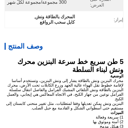
300 مجموعة/مجموعة لكلّ شهر
العرض:
المحرك بالطاقة ونش
, 
إبراز:
كابل سحب الروافع
وصف المنتج
5 طن سريع خط سرعة البنزين محرك
ونش لبناء السلطة
الوضعية
محرك البنزين ونش بالطاقة يشار إلى ونش البنزين، وتستخدم أساسا
لإقامة خطوط نقل الهواء عالية الجهد وزرع الكابلات تحت الأرض، محرك
البنزين بالطاقة ونش التلقائي المشبك الفرامل والفاصل انتقال سلسلة
الفرامل نوعين من جهاز الكبح، في الاتجاه المعاكس هي إيجابي، والعمل
الكبح.
البنزين ونش يمكن تعديلها وفقا لمتطلبات، مثل تغيير منحنى كابستان إلى
مستقيم حتى أسطواني الشكل و القادمة مع حبل الصلب.
الميزات
1) سريعة وفعالة
2) آمنة وموثوق بها
3) هيكل مدمج