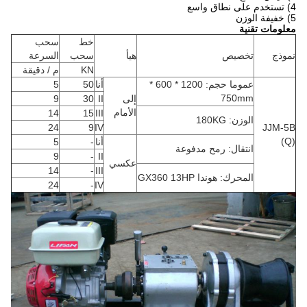
4) تستخدم على نطاق واسع
5) خفيفة الوزن
معلومات تقنية
خط
سحب
نموذج
تخصيص
هيأ
سحب
السرعة
KN
م / دقيقة
عموما حجم: 1200 * 600 *
أنا
50
5
750mm
إلى
II
30
9
الأمام
14
15
III
الوزن: 180KG
24
9
IV
JJM-5B
(Q)
أنا
-
5
انتقال: رمح مدفوعة
9
-
II
عكسي
14
-
III
المحرك: هوندا GX360 13HP
24
-
IV