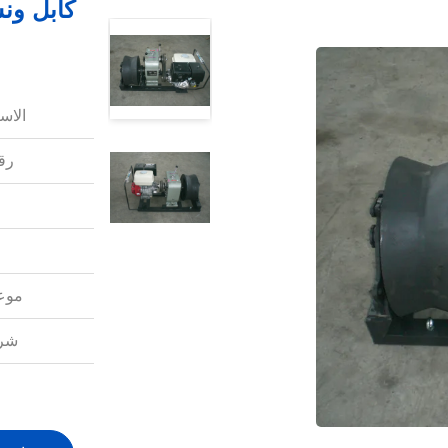
الاس
رقم
موعد
شرو