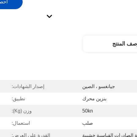
احص
صف المنتج
جيانغسو ، الصين
إصدار الشهادات:
بنزين محرك
تطبيق:
50kn
وزن (kg):
صلب
استعمال:
 الصادرات القياسية خشبية
القدرة على العرض: