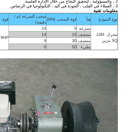
2 ، والمسؤولية ، لتحقيق النجاح من خلال الإدارة العلمية.
3 ، العملاء في القلب ، الجودة في اليد ، التكنولوجيا في الرصاص.
معلومات تقنية
سحب السرعة (م /
نوع النموذج
هيأ
قوة السحب (KN)
قوة
دقيقة)
بسرعة
9
24
محرك JJM-
منتصف
15
14
9HP
5Q بنزين
منتصف
30
9
بطيء
50
5