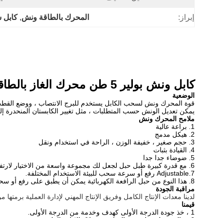
إبراز:
المحرك بالطاقة ونش
, 
كابل 
كابل ونش بولير 5 طن محرك الغاز بالطاقة ونش مع هوندا GX390 13HP
الوضعية
قوة المحرك ونش لسحب الكابل
يستخدم للبرج الانتصاب ، ووضع القطب 
يمكن تعديل الونش حسب المتطلبات ، مثل تغيير الكابستان المنحدرة إل
ملامح
المحرك ونش
1. براعة عالية
2.
هيكل
مدمج
3.
حجم صغير
،
خفيفة
الوزن
، الراحة في استخدام ونقل
4. القيادة بثبات
5. ضوضاء جدا جدا
6. مع قدرة كبيرة طبل حبل لجعل لك مجموعة واسعة من الاختيار لارتفاع الرفع أو سحب الطول.
7.Adjustable رفع أو سرعة سحب للبيئة الاستخدام المختلفة.
8. هذا النوع من حبل الرافعة الكهربائية يمكن أن يطبق على رفع أو سحب التشغيل في مجال صيانة المياه ، الغابات ، التعدين وأرصفة الخ ...
مراقبة الجودة
لدينا معدات الإنتاج الكامل وفريق الإنتاج المهني لإدارة العملية برمتها من الإنتاج لشحن ا
قيمنا
1 ، خذ جودة الدرجة الأولى كهدف وخدمة من الدرجة الأولى.