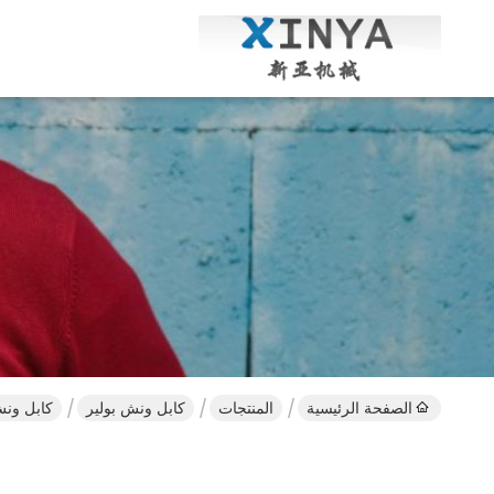
الصفحة الرئيسية
المنتجات
كابل ونش بولير
كابل ونش بولير 5 طن غاز محرك ين