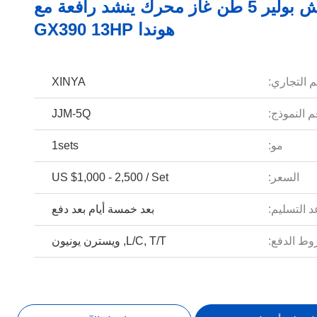
كابل ونش بولير 5 طن غاز محرك ينشد رافعة مع
هوندا GX390 13HP
م التجاري:
XINYA
 النموذج:
JJM-5Q
مو:
1sets
السعر:
US $1,000 - 2,500 / Set
 التسليم:
بعد خمسة أيام بعد دفع
ط الدفع:
L/C, T/T, ويسترن يونيون