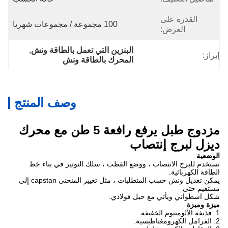
القدرة على
100 مجموعة / مجموعات شهريا
العرض:
البنزين التي تعمل بالطاقة ونش
, 
إبراز:
المحرك بالطاقة ونش
وصف المنتج
مزدوج طبل يرفع رافعة 5 طن مع محرك
ديزل لبرج إنتصاب
الوضعية
تستخدم للبرج الانتصاب ، ووضع القطب ، سلك التوتير في بناء خط
الطاقة الكهربائية.
يمكن تعديل ونش حسب المتطلبات ، مثل تغيير المنحنى capstan إلى
مستقيم حتى
شكل اسطواني ويأتي مع حبل فولاذي.
ميزة وميزة
1. قذيفة الألومنيوم الخفيفة.
2. الفرامل الكهرومغناطيسية.