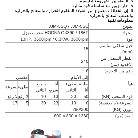
3. المقاولين الكهرومغناطيسية.
5. حار تزوير مع سلسلة قوة مثالية.
6. إن الخطاف مصنوع من الفولاذ المقاوم للحرارة والمعالج بالحرارة
والصلب المعالج بالحرارة.
معلومات تقنية
نموذج
JJM-5SQ / JJM-5SC
محرك
HODNA GX390 / 186F محرك ديزل
قوة
13HP، 3600rpm / 6.3KW، 3600rpm
حبل سلكي مناسب
15
(mm)
القطر السفلي من
240
الأخدود (مم)
رقم من الأخدود
6
إلى الأمام
عكسي
هيأ
بطيئة
بطيء
أنا
سريع
بطيء
بسرعة
أنا
الثاني
سريع
الثاني
قوة السحب (KN)
50
30
13
10
لا رفع
لا رفع
السرعة (م / دقيقة)
6
10
23
30
5
17
الوزن (KG)
280/300
البعد (مم)
1330 × 800 × 600