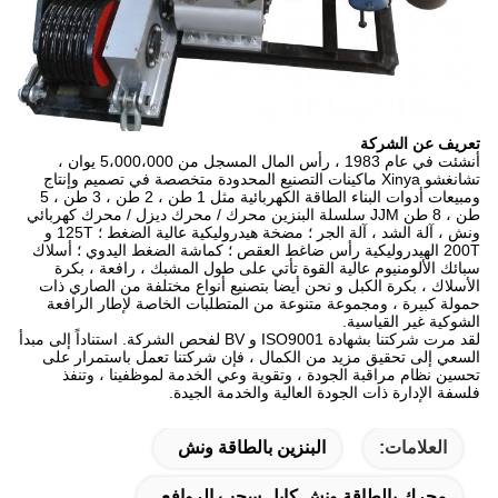
تعريف عن الشركة
أنشئت في عام 1983 ، رأس المال المسجل من 5،000،000 يوان ،
تشانغشو Xinya ماكينات التصنيع المحدودة متخصصة في تصميم وإنتاج
ومبيعات أدوات البناء الطاقة الكهربائية مثل 1 طن ، 2 طن ، 3 طن ، 5
طن ، 8 طن JJM سلسلة البنزين محرك / محرك ديزل / محرك كهربائي
ونش ، آلة الشد ، آلة الجر ؛ مضخة هيدروليكية عالية الضغط ؛ 125T و
200T الهيدروليكية رأس ضاغط العقص ؛ كماشة الضغط اليدوي ؛ أسلاك
سبائك الألومنيوم عالية القوة تأتي على طول المشبك ، رافعة ، بكرة
الأسلاك ، بكرة الكبل و نحن أيضا بتصنيع أنواع مختلفة من الصاري ذات
حمولة كبيرة ، ومجموعة متنوعة من المتطلبات الخاصة لإطار الرافعة
الشوكية غير القياسية.
لقد مرت شركتنا بشهادة ISO9001 و BV لفحص الشركة. استناداً إلى مبدأ
السعي إلى تحقيق مزيد من الكمال ، فإن شركتنا تعمل باستمرار على
تحسين نظام مراقبة الجودة ، وتقوية وعي الخدمة لموظفينا ، وتنفذ
فلسفة الإدارة ذات الجودة العالية والخدمة الجيدة.
العلامات:
البنزين بالطاقة ونش
محرك بالطاقة ونش,كابل سحب الروافع