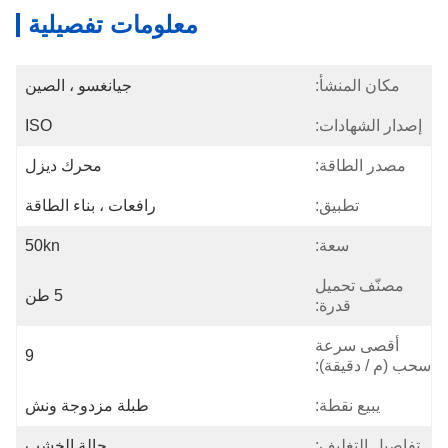
معلومات تفصيلية
مكان المنشأ:
جيانغسو ، الصين
إصدار الشهادات:
ISO
مصدر الطاقة:
محرك ديزل
تطبيق:
رافعات ، بناء الطاقة
سعة:
50kn
مصنّف تحميل
5 طن
قدرة:
أقصى سرعة
9
سحب (م / دقيقة):
يبيع نقطة:
طبلة مزدوجة ونش
تفاصيل التغليف:
حالة الخشب