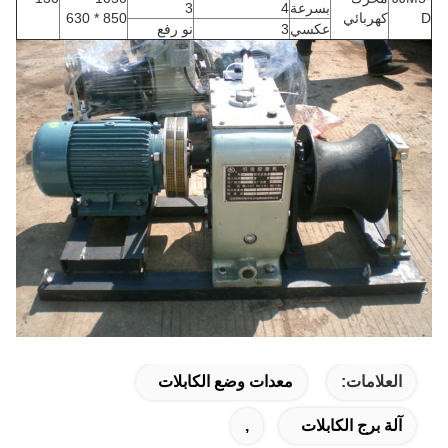
بسرعة
4
3
D
كهربائي
850 * 630
عكسي
3
نو رفع
العلامات:
معدات وضع الكابلات
آلة برج الكابلات
,