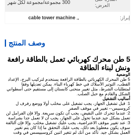
300 مجموعة/مجموعة لكلّ شهر
العرض:
cable tower machine
, 
,
إبراز:
وصف المنتج
5 طن محرك كهربائي تعمل بالطاقة رافعة
ونش لبناء الطاقة
الوضعية
5 طن المحرك الكهربائي بالطاقة الرافعة يستخدم لتركيب البرج، الإعداد
القطب، التوتير الأسلاك في خط كهرباء البناء. يمكن تعديلها وفقا
لمتطلبات الشرط، مثل تغيير منحنى كابستان إلى مستقيم حتى أسطواني
الشكل والقادم مع حبل الصلب.
أساليب التشغيل
1: قبل تشغيل الجهاز، يجب تشغيل على مخلب أولا ووضع رفرف ل
كروسبيس-- تغيير في موقف الصفر
2: عندما تتحرك على النقيض، يجب أن تكون سريعة. وإلا فإن الفرامل لن
تعمل بشكل جيد.عندما تحول على الجهاز، يجب أن لا تعمل جدا بشراسة
3: عند تغيير موقف الاعتراضية، يجب عليك تشغيل مخلب. وإلا فإن التالفة
سوف يكون معطوبا.بعد ذلك، يجب عليك التحقق ما إذا كان يتم تغيير
العمل بشكل جيد. تأكد من أنك لم تتغير اثنين كروسبييسس في وقت