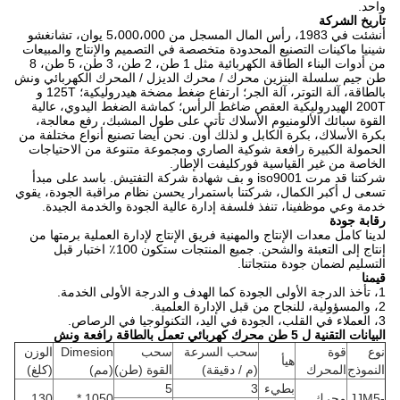
واحد.
تاريخ الشركة
أنشئت في 1983، رأس المال المسجل من 5،000،000 يوان، تشانغشو
شينيا ماكينات التصنيع المحدودة متخصصة في التصميم والإنتاج والمبيعات
من أدوات البناء الطاقة الكهربائية مثل 1 طن، 2 طن، 3 طن، 5 طن، 8
طن جيم سلسلة البنزين محرك / محرك الديزل / المحرك الكهربائي ونش
بالطاقة، آلة التوتر، آلة الجر؛ ارتفاع ضغط مضخة هيدروليكية؛ 125T و
200T الهيدروليكية العقص ضاغط الرأس؛ كماشة الضغط اليدوي، عالية
القوة سبائك الألومنيوم الأسلاك تأتي على طول المشبك، رفع معالجة،
بكرة الأسلاك، بكرة الكابل و لذلك أون. نحن أيضا تصنيع أنواع مختلفة من
الحمولة الكبيرة رافعة شوكية الصاري ومجموعة متنوعة من الاحتياجات
الخاصة من غير القياسية فوركليفت الإطار.
شركتنا قد مرت iso9001 و بف شهادة شركة التفتيش. باسد على مبدأ
تسعى ل أكبر الكمال، شركتنا باستمرار يحسن نظام مراقبة الجودة، يقوي
خدمة وعي موظفينا، تنفذ فلسفة إدارة عالية الجودة والخدمة الجيدة.
رقابة جودة
لدينا كامل معدات الإنتاج والمهنية فريق الإنتاج لإدارة العملية برمتها من
إنتاج إلى التعبئة والشحن. جميع المنتجات ستكون 100٪ اختبار قبل
التسليم لضمان جودة منتجاتنا.
قيمنا
1، تأخذ الدرجة الأولى الجودة كما الهدف و الدرجة الأولى الخدمة.
2، والمسؤولية، للنجاح من قبل الإدارة العلمية.
3، العملاء في القلب، الجودة في اليد، التكنولوجيا في الرصاص.
البيانات التقنية ل 5 طن محرك كهربائي تعمل بالطاقة رافعة ونش
نوع
قوة
سحب السرعة
سحب
Dimesion
الوزن
هيأ
النموذج
المحرك
(م / دقيقة)
القوة (طن)
(مم)
(كلغ)
بطيء
3
5
JJM5-
محرك
1050 *
130