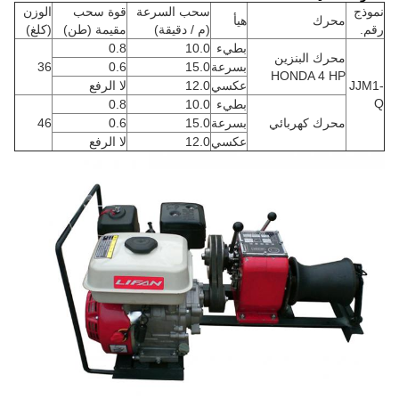
نموذج
سحب السرعة
قوة سحب
الوزن
محرك
هيأ
رقم.
(م / دقيقة)
مقيمة (طن)
(كلغ)
بطيء
10.0
0.8
محرك البنزين
بسرعة
15.0
0.6
36
HONDA 4 HP
JJM1-
عكسي
12.0
لا الرفع
Q
بطيء
10.0
0.8
محرك كهربائي
بسرعة
15.0
0.6
46
عكسي
12.0
لا الرفع