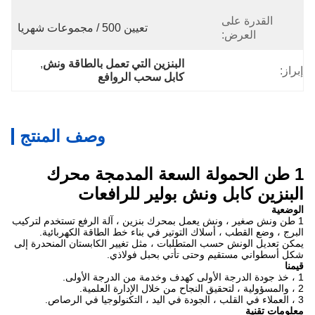
القدرة على
تعيين 500 / مجموعات شهريا
العرض:
البنزين التي تعمل بالطاقة ونش
, 
إبراز:
كابل سحب الروافع
وصف المنتج
1 طن الحمولة السعة المدمجة محرك
البنزين كابل ونش بولير للرافعات
الوضعية
1 طن ونش صغير ، ونش يعمل بمحرك بنزين ، آلة الرفع تستخدم لتركيب
البرج ، وضع القطب ، أسلاك التوتير في بناء خط الطاقة الكهربائية.
يمكن تعديل الونش حسب المتطلبات ، مثل تغيير الكابستان المنحدرة إلى
شكل أسطواني مستقيم وحتى تأتي بحبل فولاذي.
قيمنا
1 ، خذ جودة الدرجة الأولى كهدف وخدمة من الدرجة الأولى.
2 ، والمسؤولية ، لتحقيق النجاح من خلال الإدارة العلمية.
3 ، العملاء في القلب ، الجودة في اليد ، التكنولوجيا في الرصاص.
معلومات تقنية