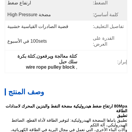
الضغط:
ارتفاع ضغط
كلمة أساسيّ:
مضخة High Pressure
تفاصيل التغليف:
قضية الصادرات القياسية خشبية
القدرة على
100sets في الأسبوع
العرض:
كتلة معالجة ويرفعون,كتلة بكرة 
إبراز:
سلك حبل
wire rope pulley block
, 
وصف المنتج
80Mpa ارتفاع ضغط هيدروليكية مضخة النفط والبنزين المحرك لامدادات
الطاقة
تطبيق
تطبيق ياماها المضخة الهيدروليكية: لتوفير الطاقة لأداة القطع، الضاغط
الهيدروليكي، آلة اللكم
وآلات البناء الأخرى، التي تعمل في مجال البرية في الطاقة الكهربائية،