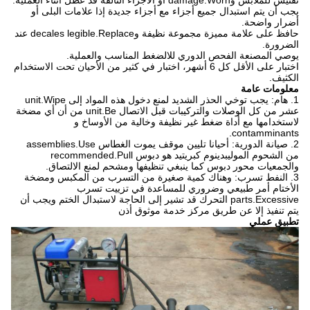
تفتيش للملابس وdamage.Worn أو الأجزاء التالفة قد عطل أثناء العملية.
يجب أن يتم استبدال جميع أجزاء مع أجزاء جديدة إذا علامات البلى أو
أضرار واضحة.
حافظ على علامة مميزة مجموعة نظيفة وdecales legible.Replace عند
الضرورة.
يوصي المصنعة الفحص الدوري للالضغط المناسب والعملية.
اختبار على الأقل كل 6 أشهر، اختبار في كثير من الأحيان تحت الاستخدام
الكثيف.
معلومات عامة
1. هام: يجب توخي الحذر الشديد لمنع دخول هذه المواد إلى unit.Wipe
عشر من كل الوصلات والتركيبات قبل الاتصال unit.Be من أن أي مضخة
لاستخدامها مع أداة ضغط غير نظيفة وخالية من الأوساخ و
contamminants.
2. صيانة الدورية: أحيانا تليين موقف يموت الغطاس assemblies.Use
من الشحوم الموليبدينوم كبريتيد هو دبوس recommended.Pull
والجمعيات محور دبوس كما ينبغي تنظيفها ومشحم لمنع الالتصاق.
3. النفط تسرب: وهناك كمية صغيرة من التسرب من المكبس ومضخة
الأختام أمر طبيعي وضروري للمساعدة في تزييت تسرب
parts.Excessive التحرك قد تشير إلى الحاجة لاستبدال الختم ويجب أن
يتم تنفيذ إلا عن طريق مركز خدمة موثوق أذن
تطبيق عملي