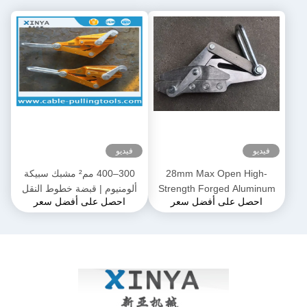
فيديو
فيديو
28mm Max Open High-
300–400 مم² مشبك سبيكة
Strength Forged Aluminum
ألومنيوم | قبضة خطوط النقل
احصل على أفضل سعر
احصل على أفضل سعر
Alloy Come-Along Clamp مع
لموصلات ACSR و AAAC
بناء مقاوم للتآكل لموصلي
AAAC