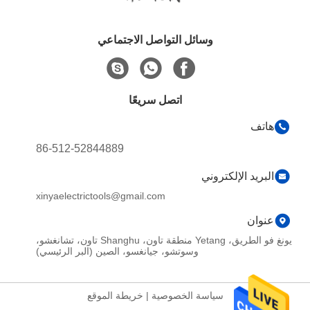
وسائل التواصل الاجتماعي
اتصل سريعًا
هاتف
86-512-52844889
البريد الإلكتروني
xinyaelectrictools@gmail.com
عنوان
يونغ فو الطريق، Yetang منطقة تاون، Shanghu تاون، تشانغشو،
وسوتشو، جيانغسو، الصين (البر الرئيسي)
سياسة الخصوصية
|
خريطة الموقع