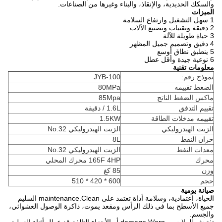
والسكك الحديدية، والإنقاذ، والبناء وغيرها من الصناعات.
الميزات
1 سهل التشغيل وارتفاع السلامة
2 دقيقة وتقنيات وتصنيع الآلات
3 حياة طويلة للآلة
4 دقيق وتصميم جميل المظهر
5 ينطبق نطاق أوسع
6
نوعية جيدة وأقل عطل
معلومات تقنية
نموذج رقم:
JYB-100
الضغط تقييمه
80MPa
ماكس الضغط الناتج
85Mpa
تقييم التدفق
1.6L / دقيقة
تقييمه مدخلات الطاقة
1.5KW
الزيت الهيدروليكي
الزيت الهيدروليكي No.32
خزان النفط
8L
معدات النفط
الزيت الهيدروليكي No.32
محرك
165F 4HP محرك المحلي
وزن
85 كغ
حجم
600 * 420 * 510
صيانة يومية
الحياة، اعتمادية، وسلامة أداة تعتمد على maintenance.Clean السليم
جميع الأسطح بما في ذلك الرأس ومقعد يموت، ذاكرة الوصول العشوائي،
والجسم.