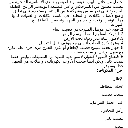
تحصل من خلال أنابيب ضيقة أو قناة بسهولة. ذي الأساسية الداخلية من
قضيب مصنوع من الفيبرجلاس و غير المشبعة البوليستر الراتنج.
الطبقة
الخارجية على نحو سلس وشركة عبس الراتنج.
ويستخدم على نطاق
واسع لأعمال الكابلات أو التنظيف في أنابيب الكابلات أو القنوات.
لديها
مزايا توفير الوقت،
والحد من الجهد، وتحسين الكفاءة الخ.
الميزات
1. قوي غير موصل الفيبرجلاس قضيب البناء
2. الفولاذ المقاوم للصدأ الرسم الرأس
3. لأطول قناة تدير وقناة تحت الأرض
4. وعرة بكرة الصلب أنبوبي مع موقف قابل للتعديل.
5. جهاز تغذية يسمح قضيب لإطعام أو يكون الجرح مرة أخرى على بكرة
مع سهل بوشي أو سحب قضيب.
6. قضبان لاصق / قضبان لاصق لديها العديد من التطبيقات، وليس فقط
سحب كابل ولكن أيضا سحب الأدوات الكهربائية، وإصلاحه من السهل
جدا، ومتوفرة.
اجزاء المكونات:
الإطار.
عجلة المطاط.
سحب قضيب.
اليد-- تعمل الفرامل.
رأس النحاس.
قضيب دليل.
قبضة.