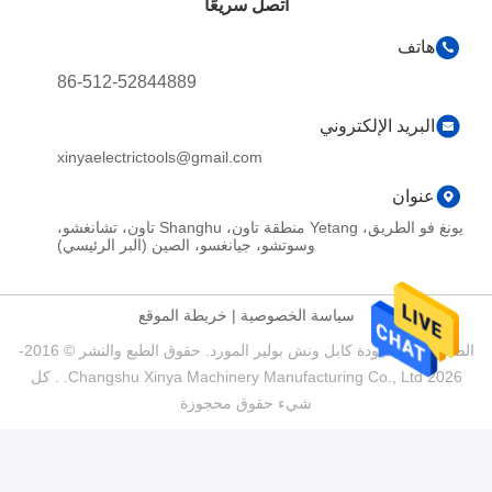
اتصل سريعًا
هاتف
86-512-52844889
البريد الإلكتروني
xinyaelectrictools@gmail.com
عنوان
يونغ فو الطريق، Yetang منطقة تاون، Shanghu تاون، تشانغشو،
وسوتشو، جيانغسو، الصين (البر الرئيسي)
سياسة الخصوصية
|
خريطة الموقع
الصين جيدة الجودة كابل ونش بولير المورد. حقوق الطبع والنشر © 2016-
2026 Changshu Xinya Machinery Manufacturing Co., Ltd. . كل
شيء حقوق محجوزة