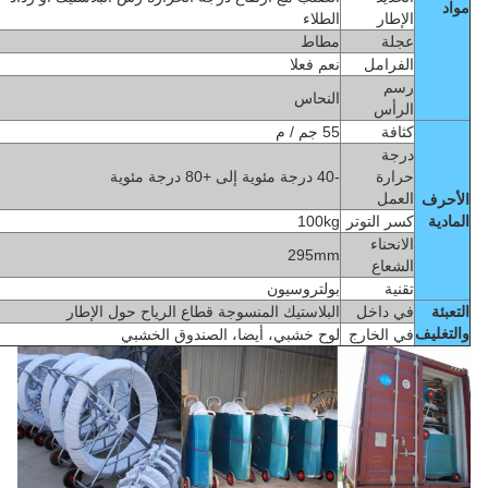
مواد
الإطار
الطلاء
عجلة
مطاط
الفرامل
نعم فعلا
رسم
النحاس
الرأس
كثافة
55 جم / م
درجة
حرارة
-40 درجة مئوية إلى +80 درجة مئوية
العمل
الأحرف
المادية
كسر التوتر
100kg
الانحناء
295mm
الشعاع
تقنية
بولتروسيون
التعبئة
في داخل
البلاستيك المنسوجة قطاع الرياح حول الإطار
والتغليف
في الخارج
لوح خشبي، أيضا، الصندوق الخشبي