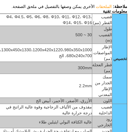
ملاحظة:
الملحقات
الأخرى يمكن وصفها بالتفصيل في ملحق الصفحة.
معلومات تقنية
قضيب
Φ4، Φ4.5، Φ5، Φ6، Φ8، Φ10، Φ11، Φ12، Φ13،
القطر (مم)
Φ14، Φ15، Φ16
طول
القضيب
30 ~ 500
(m)
الإطار
1300x450x1330،1200x420x1220،980x350x1000،
المواصفات.
680x240x700، الخ
تخصيص
(مم)
قطر العجلة
300mm
(مم)
سمك
الجدار من
2.2mm
الإطار
المعدني
اللون
الأزرق، الأصفر، الأحمر، أبيض الخ
قضيب
مقذوف من الألياف الزجاجية وقوة عالية الراتنج في
الداخلية
درجة حرارة عالية
رود
عالية الكثافة البولي ايثيلين طلاء
الخارجي
الحديد
الصلب مع ارتفاع درجة الحرارة رش البلاستيك أو رذاذ