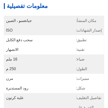
معلومات تفصيلية
مكان المنشأ:
جيانغسو ، الصين
إصدار الشهادات:
ISO
تطبيق:
سحب دفع الكابل
تقنية:
الانصهار
ضياء:
16 ملم
الطول:
250 م
مميزات:
مرن
شكل:
رود المستديرة
تفاصيل التغليف:
علبة كرتون
القدرة على