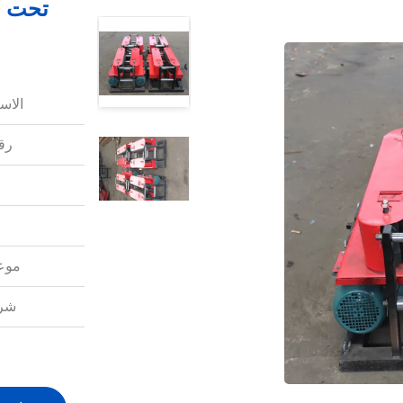
تحت ال
الاس
رقم
موعد
شرو