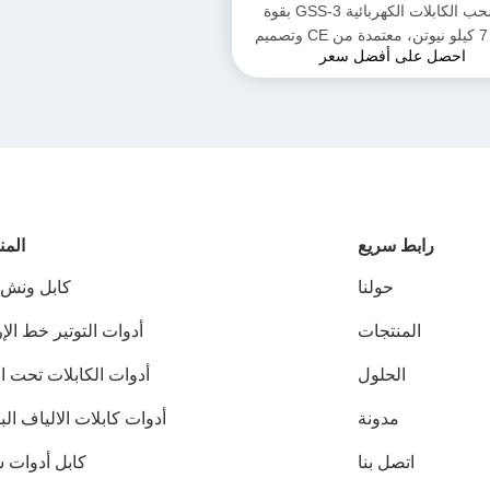
آلة سحب الكابلات الكهربائية GSS-3 بقوة
سحب 7 كيلو نيوتن، معتمدة من CE وتصميم
احصل على أفضل سعر
ج لتركيب كابلات الطاقة الأرضية
رابط سريع
المن
حولنا
كابل ونش ب
المنتجات
أدوات التوتير خط ال
الحلول
أدوات الكابلات تحت ا
مدونة
أدوات كابلات الالياف ال
اتصل بنا
كابل أدوات