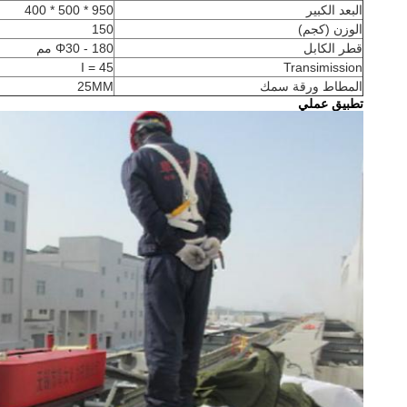
البعد الكبير
950 * 500 * 400
الوزن (كجم)
150
قطر الكابل
Φ30 - 180 مم
I = 45
Transimission
المطاط ورقة سمك
25MM
تطبيق عملي