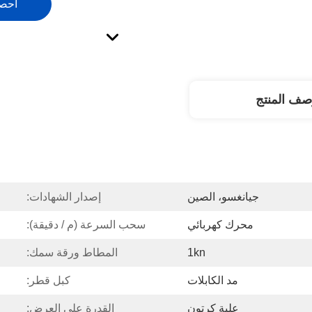
احص
صف المنتج
جيانغسو، الصين
إصدار الشهادات:
محرك كهربائي
سحب السرعة (م / دقيقة):
1kn
المطاط ورقة سمك:
مد الكابلات
كبل قطر:
علبة كرتون
القدرة على العرض: