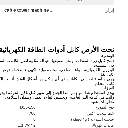
cable tower machine
, 
,
إبراز:
تحت الأرض كابل أدوات الطاقة الكهربائية
الوضعية
دسج كابل زرع المعدات، ونحن تصنيعها، هو آلة مثالية لنقل الكابلات ال
في السلطة،
البترول، الكيميائية، البناء الصناعي، محطة توليد الكهرباء، محطة فرعية
كابل نقل.
وهي مناسبة لصواني الكابلات في أي شكل من أشكال القناة، أنابيب الك
كابل التحكم.
الميزات
يؤدي استخدام هذا النوع من هذا الجهاز إلى تغيير كبل ناقل الحركة ال
والحد من كثافة اليد العاملة، وتحسين كفاءة العمل وضمان السلامة.
معلومات تقنية
نوع النموذج
DSJ-150
خط سحب (كس)
700
سحب السرعة (م / دقيقة)
8
محرك كهربائي
1.1KW * 2