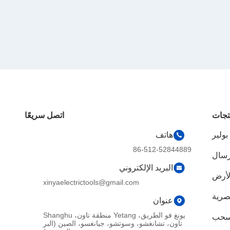
تجات
اتصل سريعًا
ولير
هاتف
86-512-52844889
إرسال
البريد الإلكتروني
لأرض
xinyaelectrictools@gmail.com
بصرية
عنوان
يونغ فو الطريق، Yetang منطقة تاون، Shanghu
 سحب
تاون، تشانغشو، وسوتشو، جيانغسو، الصين (البر