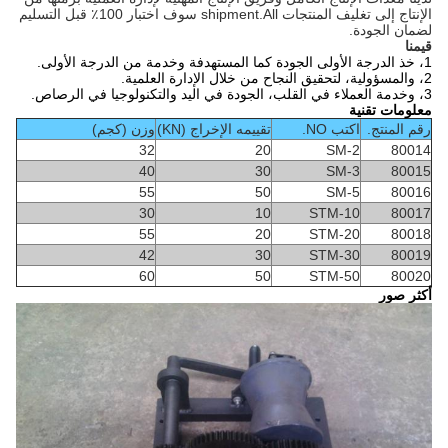
الإنتاج إلى تغليف المنتجات shipment.All سوف اختبار 100٪ قبل التسليم
لضمان الجودة.
قيمنا
1، خذ الدرجة الأولى الجودة كما المستهدفة وخدمة من الدرجة الأولى.
2، والمسؤولية، لتحقيق النجاح من خلال الإدارة العلمية.
3، وخدمة العملاء في القلب، الجودة في اليد والتكنولوجيا في الرصاص.
معلومات تقنية
رقم المنتج.
اكتب NO.
تقييمه الإخراج (KN)
وزن (كجم)
32
20
SM-2
80014
40
30
SM-3
80015
55
50
SM-5
80016
30
10
STM-10
80017
55
20
STM-20
80018
42
30
STM-30
80019
60
50
STM-50
80020
أكثر صور