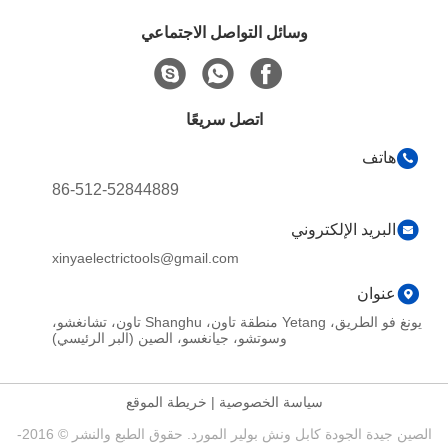
وسائل التواصل الاجتماعي
اتصل سريعًا
هاتف
86-512-52844889
البريد الإلكتروني
xinyaelectrictools@gmail.com
عنوان
يونغ فو الطريق، Yetang منطقة تاون، Shanghu تاون، تشانغشو،
وسوتشو، جيانغسو، الصين (البر الرئيسي)
سياسة الخصوصية
|
خريطة الموقع
الصين جيدة الجودة كابل ونش بولير المورد. حقوق الطبع والنشر © 2016-