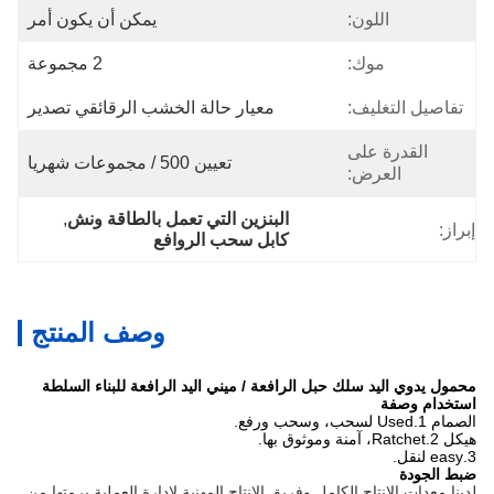
اللون:
يمكن أن يكون أمر
موك:
2 مجموعة
تفاصيل التغليف:
معيار حالة الخشب الرقائقي تصدير
القدرة على
تعيين 500 / مجموعات شهريا
العرض:
البنزين التي تعمل بالطاقة ونش
, 
إبراز:
كابل سحب الروافع
وصف المنتج
محمول يدوي اليد سلك حبل الرافعة / ميني اليد الرافعة للبناء السلطة
استخدام وصفة
الصمام 1.Used لسحب، وسحب ورفع.
هيكل 2.Ratchet، آمنة وموثوق بها.
3.easy لنقل.
ضبط الجودة
لدينا معدات الإنتاج الكامل وفريق الإنتاج المهنية لإدارة العملية برمتها من