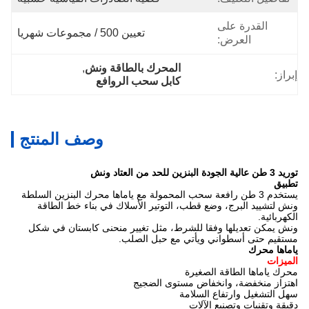
القدرة على
تعيين 500 / مجموعات شهريا
العرض:
المحرك بالطاقة ونش
, 
إبراز:
كابل سحب الروافع
وصف المنتج
توريد 3 طن عالية الجودة البنزين للحد من العتاد ونش
تطبيق
يستخدم 3 طن رافعة سحب المحمولة مع ياماها محرك البنزين السلطة
ونش لتشييد البرج، وضع قطب، التوتير الأسلاك في بناء خط الطاقة
الكهربائية.
ونش يمكن تعديلها وفقا للشرط، مثل تغيير منحنى كابستان في
شكل
مستقيم حتى
أسطواني ويأتي مع حبل الصلب.
ياماها محرك
الميزات
محرك ياماها الطاقة الصغيرة
اهتزاز منخفضة، وانخفاض مستوى الضجيج
سهل التشغيل وارتفاع السلامة
دقيقة وتقنيات وتصنيع الآلات