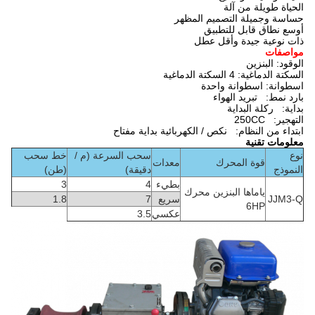
الحياة طويلة من آلة
حساسة وجميلة التصميم المظهر
أوسع نطاق قابل للتطبيق
ذات نوعية جيدة وأقل عطل
مواصفات
الوقود: البنزين
السكتة الدماغية: 4 السكتة الدماغية
اسطوانة:
اسطوانة واحدة
بارد نمط:
تبريد الهواء
بداية:
ركلة البداية
التهجير:
250CC
ابتداء من النظام:
نكص / الكهربائية بداية مفتاح
معلومات تقنية
نوع
سحب السرعة (م /
خط سحب
قوة المحرك
معدات
النموذج
دقيقة)
(طن)
بطيء
4
3
ياماها البنزين محرك
JJM3-Q
سريع
7
1.8
6HP
عكسي
3.5