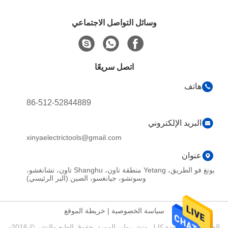
وسائل التواصل الاجتماعي
اتصل سريعًا
هاتف
86-512-52844889
البريد الإلكتروني
xinyaelectrictools@gmail.com
عنوان
يونغ فو الطريق، Yetang منطقة تاون، Shanghu تاون، تشانغشو،
وسوتشو، جيانغسو، الصين (البر الرئيسي)
سياسة الخصوصية
|
خريطة الموقع
الصين جيدة الجودة كابل ونش بولير المورد. حقوق الطبع والنشر © 2016-