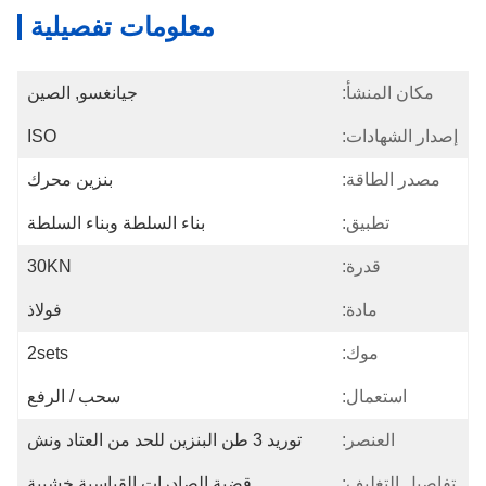
معلومات تفصيلية
مكان المنشأ:
جيانغسو, الصين
إصدار الشهادات:
ISO
مصدر الطاقة:
بنزين محرك
تطبيق:
بناء السلطة وبناء السلطة
قدرة:
30KN
مادة:
فولاذ
موك:
2sets
استعمال:
سحب / الرفع
العنصر:
توريد 3 طن البنزين للحد من العتاد ونش
تفاصيل التغليف:
قضية الصادرات القياسية خشبية