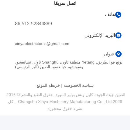
اتصل سريعًا
هاتف
86-512-52844889
البريد الإلكتروني
xinyaelectrictools@gmail.com
عنوان
يونغ فو الطريق، Yetang منطقة تاون، Shanghu تاون، تشانغشو،
وسوتشو، جيانغسو، الصين (البر الرئيسي)
سياسة الخصوصية
|
خريطة الموقع
الصين جيدة الجودة كابل ونش بولير المورد. حقوق الطبع والنشر © 2016-
2026 Changshu Xinya Machinery Manufacturing Co., Ltd. . كل
شيء حقوق محجوزة