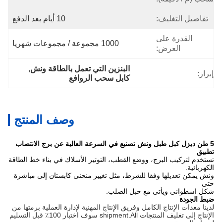
تفاصيل التغليف:
10 أيام بعد الدفع
القدرة على
1000 مجموعة / مجموعات شهريا
العرض:
البنزين التي تعمل بالطاقة ونش
, 
إبراز:
كابل سحب الروافع
وصف المنتج
5 طن ديزل كبل طبل ونش تصنيع في السرعة العالية عن برج الانتصاب
تطبيق
تستخدم لتركيب البرج، ووضع القطب، التوتير الأسلاك في بناء خط الطاقة
الكهربائية.
ونش يمكن تعديلها وفقا للشرط، مثل تغيير منحنى كابستان إلى مباشرة
حتى
شكل اسطواني ويأتي مع حبل الصلب.
ضبط الجودة
لدينا معدات الإنتاج الكامل وفريق الإنتاج المهنية لإدارة العملية برمتها من
الإنتاج إلى تغليف المنتجات shipment.All سوف اختبار 100٪ قبل التسليم