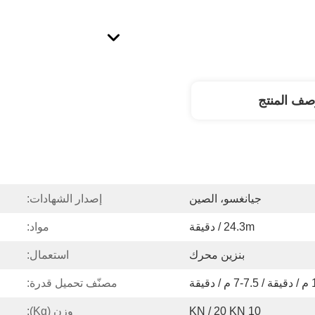
صف المنتج
جيانغسو، الصين
إصدار الشهادات:
24.3m / دقيقة
مواد:
بنزين محرك
استعمال:
قة
مصنّف تحميل قدرة:
10 KN / 20 KN
وزن (kg):