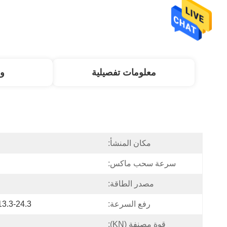
معلومات تفصيلية
و
مكان المنشأ:
سرعة سحب ماكس:
مصدر الطاقة:
رفع السرعة:
13.3-24.3 م / دقيقة / 7.5-7 م / دقي
قوة مصنفة (KN):