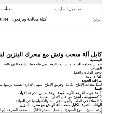
تفاصيل التغليف:
معبأة مع
إبراز:
كتلة معالجة ويرفعون,
, 
uller
كابل آلة سحب ونش مع محرك البنزين لبنا
الوضعية
يتم استخدامه للبرج الانتصاب ، التوتير في بناء خط الطاقة الكهربائية.
الميزات
توفير الوقت والعمل
كفاءة عالية
مراقبة الجودة
لدينا معدات الإنتاج الكامل وفريق الإنتاج المهني لإدارة العملية برمتها من إنتاج إلى التعبئة 
قيمنا
1 خذ جودة الدرجة الأولى كهدف وخدمة من الدرجة الأولى.
2 كمسؤولية ، لتنجح من قبل الإدارة العلمية.
3 العملاء في القلب والجودة في اليد والتكنولوجيا في القيادة.
البيانات التقنية للكابل سحب آلة الونش مع محرك البنزين
رقم المنتج.
نوع النموذج
الحمل المقدر (KN)
سحب السرعة (م / 