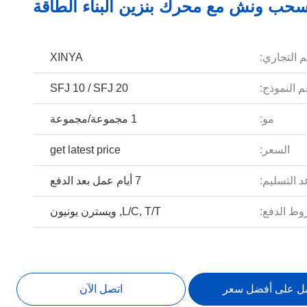
 سحب ونش مع محرك بنزين البناء الطاقة
م التجاري:
XINYA
 النموذج:
SFJ 10 / SFJ 20
مو:
1 مجموعة/مجموعة
السعر:
get latest price
 التسليم:
7 أيام عمل بعد الدفع
ط الدفع:
L/C, T/T, ويسترن يونيون
ل على أفضل سعر
اتصل الآن