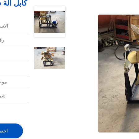
كابل آلة
الاس
رقم
موعد
شرو
احص