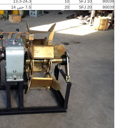
13،3-24،3
10
SFJ 10
80038
80039
SFJ 20
20
7،5 حتي 14