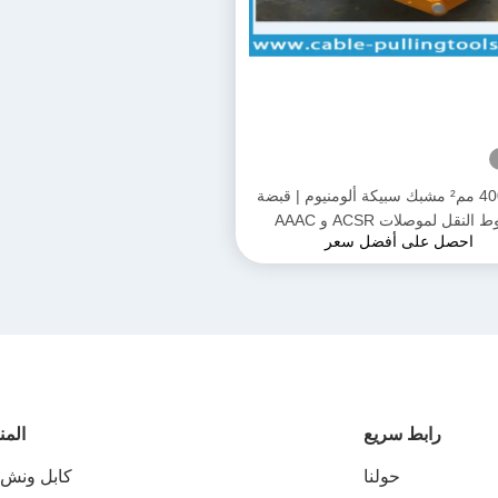
300–400 مم² مشبك سبيكة ألومنيوم | قبضة
لنقل لموصلات ACSR و AAAC
احصل على أفضل سعر
رابط سريع
المن
حولنا
كابل ونش ب