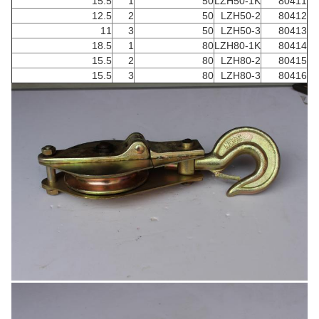
15.5
1
50
LZH50-1K
80411
12.5
2
50
LZH50-2
80412
11
3
50
LZH50-3
80413
18.5
1
80
LZH80-1K
80414
15.5
2
80
LZH80-2
80415
15.5
3
80
LZH80-3
80416