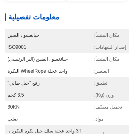
معلومات تفصيلية
مكان المنشأ:
جيانغسو ، الصين
إصدار الشهادات:
ISO9001
مكان المنشأ:
جيانغسو ، الصين (البر الرئيسي)
العنصر:
واحد عجلة WheelRope البكرة
تطبيق:
رفع "حبل طالي"
وزن (kg):
3.5 كجم
تحميل مصنّف:
30KN
مواد:
صلب
3T واحد عجلة سلك حبل بكرة البكرة ، 
اسم: