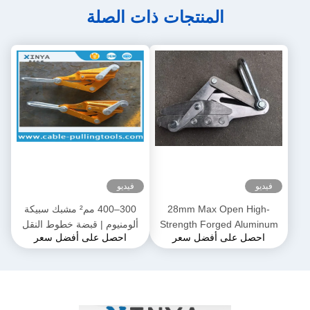
المنتجات ذات الصلة
فيديو
فيديو
28mm Max Open High-
300–400 مم² مشبك سبيكة
Strength Forged Aluminum
ألومنيوم | قبضة خطوط النقل
احصل على أفضل سعر
احصل على أفضل سعر
Alloy Come-Along Clamp مع
لموصلات ACSR و AAAC
بناء مقاوم للتآكل لموصلي
AAAC