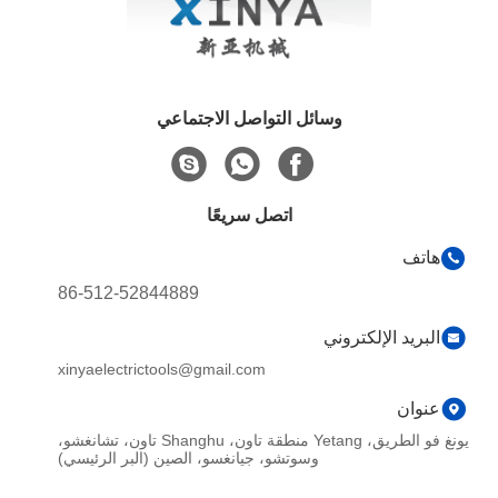
وسائل التواصل الاجتماعي
اتصل سريعًا
هاتف
86-512-52844889
البريد الإلكتروني
xinyaelectrictools@gmail.com
عنوان
يونغ فو الطريق، Yetang منطقة تاون، Shanghu تاون، تشانغشو،
وسوتشو، جيانغسو، الصين (البر الرئيسي)