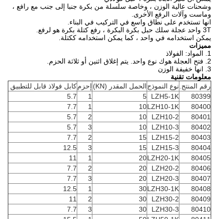
وشحنات عالية الوزن ، وخاصة سلسلة من بكرة جنبا إلى جنب مع رافع ،
وماست وآلات الرفع الأخرى.
انها تستخدم على نطاق واسع في التركيب في البناء.
3T واحد عجلة سلك حبل بكرة البكرة ، رفع كتلة بكرة هو لرفع.
يمكن استخدامه في واحد ، كما يمكن استخدامه ككتلة.
مميزات
1. المواد: الفولاذ
2. فتح العجلة هوك نوع واحد. يتم إغلاق اثنين أو ثلاثة الحزم.
3. انها خفيفة الوزن
معلومات تقنية
رقم المنتج.
نوع النموذج
الحمل المقدر (KN)
إحزم
كابل فولاذ قابل للتطبيق
5.7
1
5
LZH5-1K
80399
7.7
1
10
LZH10-1K
80400
5.7
2
10
LZH10-2
80401
5.7
3
10
LZH10-3
80402
7.7
2
15
LZH15-2
80403
12.5
3
15
LZH15-3
80404
11
1
20
LZH20-1K
80405
7.7
2
20
LZH20-2
80406
7.7
3
20
LZH20-3
80407
12.5
1
30
LZH30-1K
80408
11
2
30
LZH30-2
80409
7.7
3
30
LZH30-3
80410