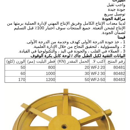
الميزات
واجب ثقيل
جودة جيدة
توصيل سريع
مراقبة الجودة
لدينا معدات الإنتاج الكامل وفريق الإنتاج المهني لإدارة العملية برمتها من
الإنتاج لشحن التعبئة. جميع المنتجات سوف اختبار 100٪ قبل التسليم
لضمان الجودة.
قيمنا
1 ، خذ جودة الدرجة الأولى كهدف وخدمة من الدرجة الأولى.
2 ، والمسؤولية ، لتحقيق النجاح من خلال الإدارة العلمية.
3 ، العملاء في القلب ، والجودة في اليد ، والتكنولوجيا في القيادة.
البيانات التقنية لكبل الطبل جاك / لوحة كابل بكرة الوقوف
رقم المنتج.
اكتب لا.
الحمل المقدر (KN)
قطر البليت (مم)
الوزن (كلغ)
50
800
20
WFJ 20
80481
60
1000
30
WFJ 30
80482
170
1200
50
WFJ-50
80483