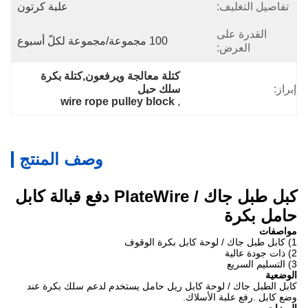
تفاصيل التغليف:
علبة كرتون
القدرة على
100 مجموعة/مجموعة لكلّ أسبوع
العرض:
كتلة معالجة ويرفعون,كتلة بكرة 
إبراز:
سلك حبل
wire rope pulley block
, 
وصف المنتج
كبل طبل جاك / PlateWire دفع قبالة كابل
حامل بكرة
مواصفات
1) كابل طبل جاك / لوحة كابل بكرة الوقوف
2) ذات جودة عالية
3) التسليم السريع
الوضعية
كابل الطبل جاك / لوحة كابل ريل حامل يستخدم لدعم سلك بكرة عند
وضع كابل .رفع علبة الأسلاك.