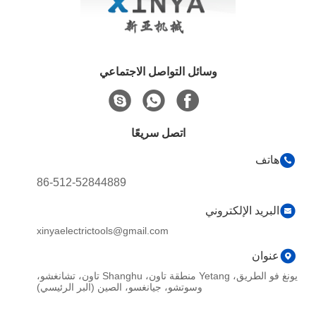
وسائل التواصل الاجتماعي
اتصل سريعًا
هاتف
86-512-52844889
البريد الإلكتروني
xinyaelectrictools@gmail.com
عنوان
يونغ فو الطريق، Yetang منطقة تاون، Shanghu تاون، تشانغشو،
وسوتشو، جيانغسو، الصين (البر الرئيسي)