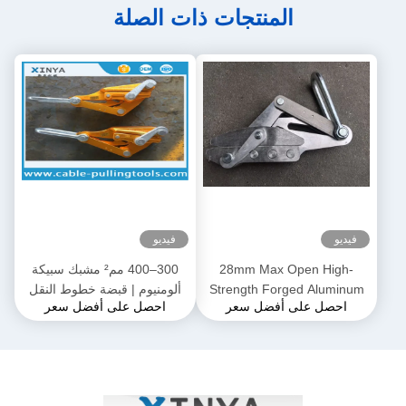
المنتجات ذات الصلة
فيديو
فيديو
28mm Max Open High-
300–400 مم² مشبك سبيكة
Strength Forged Aluminum
ألومنيوم | قبضة خطوط النقل
احصل على أفضل سعر
احصل على أفضل سعر
Alloy Come-Along Clamp مع
لموصلات ACSR و AAAC
بناء مقاوم للتآكل لموصلي
AAAC