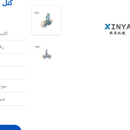
كتل م
الاس
رقم
موعد
شرو