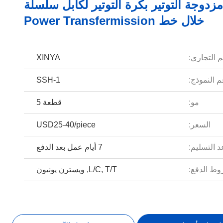
زدوجة التوتير بكرة التوتير لكابل سلسلة
خلال خط Power Transfermission
م التجاري:
XINYA
 النموذج:
SSH-1
مو:
قطعة 5
السعر:
USD25-40/piece
 التسليم:
7 أيام عمل بعد الدفع
ط الدفع:
L/C, T/T, ويسترن يونيون