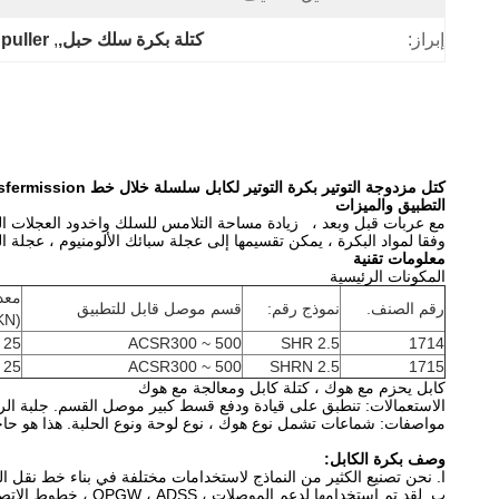
إبراز:
كتلة بكرة سلك حبل,
, 
 puller
كتل مزدوجة التوتير بكرة التوتير لكابل سلسلة خلال خط Power Transfermission
التطبيق والميزات
مع عربات قبل وبعد ،
زيادة مساحة التلامس للسلك واخدود العجلات 
وفقا لمواد البكرة ، يمكن تقسيمها إلى عجلة سبائك الألومنيوم ، عجلة الن
معلومات تقنية
المكونات الرئيسية
معد
رقم الصنف.
نموذج رقم:
قسم موصل قابل للتطبيق
(KN)
25
ACSR300 ~ 500
SHR 2.5
1714
25
ACSR300 ~ 500
SHRN 2.5
1715
كابل يحزم مع هوك ، كتلة كابل ومعالجة مع هوك
الاستعمالات: تنطبق على قيادة ودفع قسط كبير موصل القسم.
جلبة الر
مواصفات: شماعات تشمل نوع هوك ، نوع لوحة ونوع الحلبة.
هذا هو حاج
وصف بكرة الكابل:
ا.
نحن تصنيع الكثير من النماذج لاستخدامات مختلفة في بناء خط نقل الن
ب.
لقد تم استخدامها لدعم الموصلات ، OPGW ، ADSS ، خطوط الاتصالات.