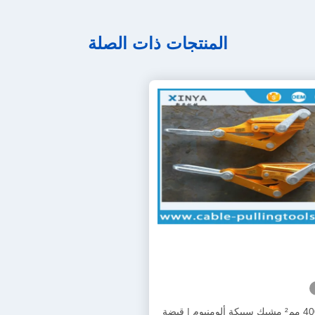
المنتجات ذات الصلة
300–400 مم² مشبك سبيكة ألومنيوم | قبضة