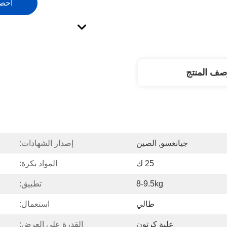
احص
صف المنتج
جيانغسو, الصين
إصدار الشهادات:
25 ك
المواد بكرة:
8-9.5kg
تطبيق:
طالي
استعمال:
علبة كرتون
القدرة على العرض: