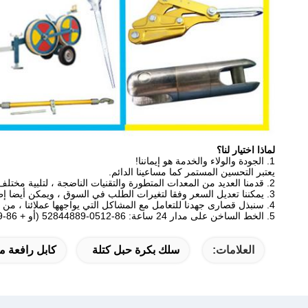
لماذا اختيار لنا؟
1. الجودة والولاء والخدمة هو إيماننا!
يعتبر التحسين المستمر كما مساعينا الدائم.
2. قدمنا ​​العديد من المعدات المتطورة والتقنيات الناضجة ، لتلبية مختلف متطلبات العملاء.
3. يمكننا تعديل السعر وفقا لتغيرات الطلب في السوق ، ويمكن أيضا إطلاق سلسلة من الأنشطة الترويجية في بيئة اقتصادية سيئة.
4. سنبذل قصارى جهدنا للتعامل مع المشاكل التي يواجهها عملائنا ، من أجل ضمان رضا عملائنا وكذلك تحسين سمعتنا.
5. الخط الساخن على مدار 24 ساعة: 86-0512-52844889 (أو + 86-15050307199 ويندي).
العلامات:
سلك بكرة حبل كتلة
كابل رافعة م