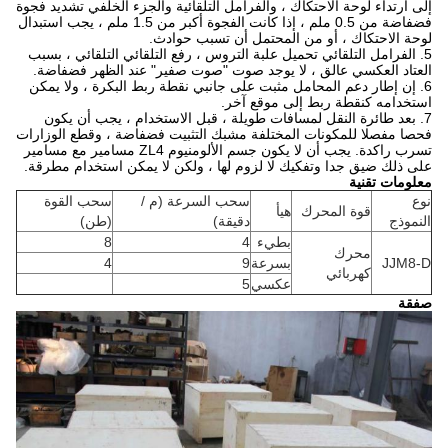
إلى ارتداء لوحة الاحتكاك ، والفرامل التلقائية والجزء الخلفي تشديد فجوة
فضفاضة من 0.5 ملم ، إذا كانت الفجوة أكبر من 1.5 ملم ، يجب استبدال
لوحة الاحتكاك ، أو من المحتمل أن تسبب حوادث.
5. الفرامل التلقائي تحميل علبة التروس ، رفع التلقائي التلقائي ، بسبب
العتاد العكسي عالق ، لا يوجد صوت "صوت صفير" عند الظهر فضفاضة.
6. إن إطار دعم المحامل مثبت على جانبي نقطة ربط البكرة ، ولا يمكن
استخدامه كنقطة ربط إلى موقع آخر.
7. بعد طائرة النقل لمسافات طويلة ، قبل الاستخدام ، يجب أن يكون
فحصا مفصلا للمكونات المختلفة مشبك التثبيت فضفاضة ، وقطع الوزارات
تسرب راكدة.
يجب أن لا يكون جسم الألومنيوم ZL4 مسامير مع مسامير
على ذلك ضيق جدا وتفكيك لا لزوم لها ، ولكن لا يمكن استخدام مطرقة.
معلومات تقنية
نوع
سحب السرعة (م /
سحب القوة
قوة المحرك
هيأ
النموذج
دقيقة)
(طن)
بطيء
4
8
محرك
JJM8-D
بسرعة
9
4
كهربائي
عكسي
5
صفقة