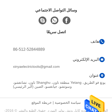
وسائل التواصل الاجتماعي
اتصل سريعًا
هاتف
86-512-52844889
البريد الإلكتروني
xinyaelectrictools@gmail.com
عنوان
يونغ فو الطريق، Yetang منطقة تاون، Shanghu تاون، تشانغشو،
وسوتشو، جيانغسو، الصين (البر الرئيسي)
سياسة الخصوصية
|
خريطة الموقع
الصين جيدة الجودة كابل ونش بولير المورد. حقوق الطبع والنشر © 2016-