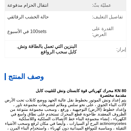
عمليّة بثّ:
انتقال الحزام مدفوعة
تفاصيل التغليف:
حالة الخشب الرقائقي
القدرة على
100sets في الأسبوع
العرض:
البنزين التي تعمل بالطاقة ونش
, 
إبراز:
كابل سحب الروافع
وصف المنتج
80 KN محرك كهربائي قوة كابستان ونش للتثبيت كابل
مقدمة مختصرة
يتم إعداد ونش الموتور بخطوط نقل عالية الجهد ووضع كابلات تحت الأرض
لآلات البناء الجوي ، على نحو سلس وملائم لتشريعات مجموعة تاور ،
وإعداد خطوط (الأرض) التوجيهية ، ورفع ، وسحب مجموعة متنوعة من
الظروف المعقدة.
طاحونة قطع المحرك تستخدم على نطاق واسع في
الكهرباء ، إنشاء مجموعة البناء خط الاتصالات السلكية واللاسلكية
actinomycetes البرج أو السيارات ، وأيضا في مكان لرفع وسحب الأشياء
الثقيلة ، ومناسبة للمواقع الميدانية دون كهرباء ، واستخدام البناء المرن ،