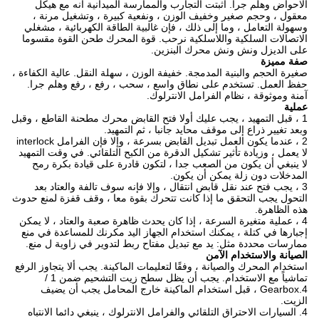
الاحواض وهلم جرا.
أثبتت التجارب والممارسة الميدانية أنه مع هيكل
معقول ، وحجم صغير وخفيف الوزن ، ونفعية كبيرة ، وتشغيل مرنة ،
وسهولة التعامل ، وما إلى ذلك ، فإن غالبية الطاقة الكهربائية ، مشغلي
الاتصالات السلكية واللاسلكية نرحب.
قوة المحرك طحن القوة مقسوما
على الديزل ونش ونش محرك البنزين.
صفة مميزة
صغيرة الحجم والبنية المدمجة. خفيفة الوزن ، سهلة النقل. عالية الكفاءة ،
حفظ العمل. تستخدم على نطاق واسع ، سحب ، رفع ، رفع وهلم جرا.
آمنة وموثوقة ، نظام الفرامل الانترلوك.
عملية
1 ، قبل التمهيد ، يجب عليك أولا فتح القابض محرك مطحنة القاطع ، وقبل
وبعد تغيير ذراع إلى موقف محايد جانبا ، ثم التمهيد.
2 ، عندما يكون العمل تبديل القابض بسرعة ، وإلا فإن الفرامل interlock
لا يعمل ، وزيادة تأثير تشكيل الدقرة من الكبح التلقائي.
في وقت التمهيد
لا ينبغي أن يكون من الصعب جدا ، لتكون قادرة على قيادة بكرة رمح
المدخلات دون زلة يمكن أن يكون.
3 ، يجب فتح عند نقل قابض انتقال ، وإلا فإنه سوف تالفة والعتاد بعد
التحول يجب التحقق ما إذا كانت تتحرك بقوة معا ، وقف قفزة لمنع حدوث
هذه الظاهرة.
4 ، عملية متغيرة السرعة ، إذا كان يحدث ظاهرة صعبة والعتاد ، لا يمكن
إجبارها في كتلة ، يمكنك استخدام الجهاز اليد مكرنك للمساعدة في منع
ممارسات محددة مثل: يد مع تبديل مفتاح ربط لتدوير في زاوية ل منع.
الصيانة والاستخدام الآمن
استخدام المحرك والصيانة ، وفقًا لتعليمات الماكينة.
يجب ألا يتجاوز الرفع
تماشياً مع الاستخدام. يجب أن يظل سطح زيت التشحيم ضمن 1 /
4.Gearbox ، قبل استخدام الماكينة خارج المحامل يجب أن يضيف
الزيت.
4. السيارات الاحتراق التلقائي والفرامل الانترلوك ، ينبغي دائما الانتباه