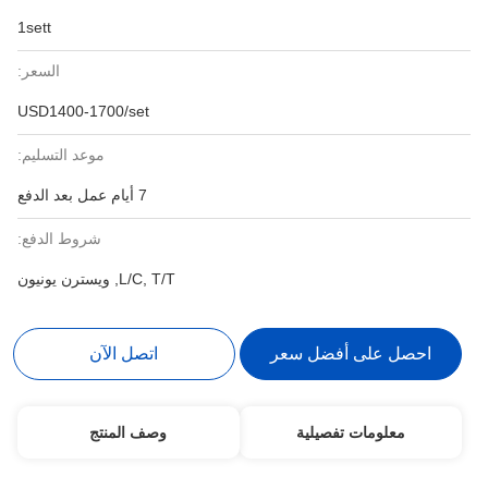
1sett
السعر:
USD1400-1700/set
موعد التسليم:
7 أيام عمل بعد الدفع
شروط الدفع:
L/C, T/T, ويسترن يونيون
احصل على أفضل سعر
اتصل الآن
معلومات تفصيلية
وصف المنتج