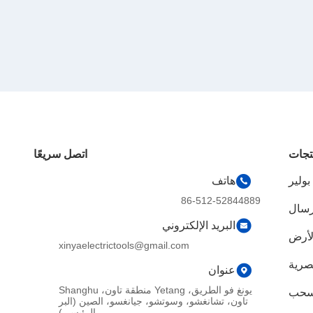
تجات
اتصل سريعًا
ولير
هاتف
86-512-52844889
إرسال
البريد الإلكتروني
لأرض
xinyaelectrictools@gmail.com
بصرية
عنوان
يونغ فو الطريق، Yetang منطقة تاون، Shanghu
 سحب
تاون، تشانغشو، وسوتشو، جيانغسو، الصين (البر
الرئيسي)