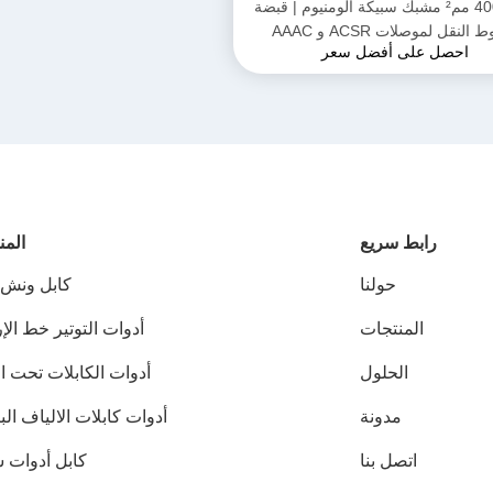
300–400 مم² مشبك سبيكة ألومنيوم | قبضة
لنقل لموصلات ACSR و AAAC
احصل على أفضل سعر
رابط سريع
المن
حولنا
كابل ونش ب
المنتجات
أدوات التوتير خط ال
الحلول
أدوات الكابلات تحت ا
مدونة
أدوات كابلات الالياف ال
اتصل بنا
كابل أدوات