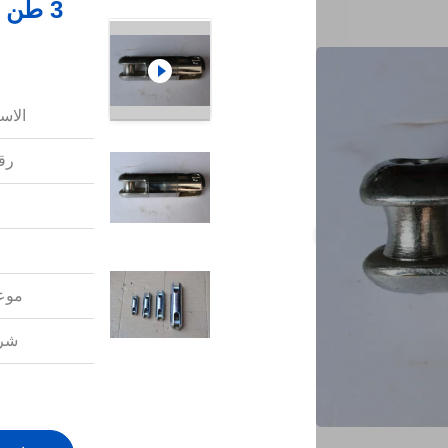
3 طن 
الاس
رقم
موعد
شرو