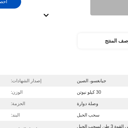
احص
صف المنتج
جيانغسو، الصين
إصدار الشهادات:
30 كيلو نيوتن
الوزن:
وصلة دوارة
الحزمة:
سحب الحبل
البند:
موصل كابل قابل للتدوير عالي القوة 3 طن لسحب الحبل 