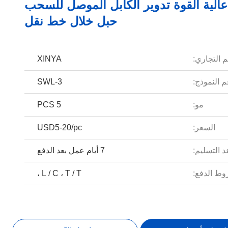
عالية القوة تدوير الكابل الموصل للسحب
حبل خلال خط نقل
م التجاري:
XINYA
 النموذج:
SWL-3
مو:
5 PCS
السعر:
USD5-20/pc
 التسليم:
7 أيام عمل بعد الدفع
ط الدفع:
L / C ، T / T ،