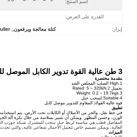
اسم المنتج:
القدرة على العرض:
إبراز:
كتلة معالجة ويرفعون,
, 
uller
3 طن عالية القوة تدوير الكابل الموصل للسحب حبل خلال خط نقل
مقدمة مختصرة
1.High الصلب المجلفن الشد
تحميل 2.Rated: 5 ~ 320kN
3.Weight: 0.2 ~ 19.7kgs
4.Suitable لسحب حبل
قوة عالية الفولاذ المقاوم للتدوير موصل كابل
تطبيق
في خط نقل، والجر من الأسلاك أو الكابلات تحت الأرض،
يتم
استخدامه
الوزن، وحسن المظهر.
ويمكن أن تسير بسلاسة من خلال بكرة آلة الجر و
المفاصل قطب هي مناسبة لربط حبل سحب للمشترك شبكة جورب التي ش
العالية، ويمكن تصميم خاص تتحمل الأحمال شعاعي عالية، والتي تحدث أ
الميزات