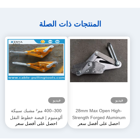
المنتجات ذات الصلة
فيديو
فيديو
28mm Max Open High-
300–400 مم² مشبك سبيكة
Strength Forged Aluminum
ألومنيوم | قبضة خطوط النقل
احصل على أفضل سعر
احصل على أفضل سعر
Alloy Come-Along Clamp مع
لموصلات ACSR و AAAC
بناء مقاوم للتآكل لموصلي
AAAC