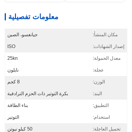
معلومات تفصيلية
مكان المنشأ:
جيانغسو، الصين
إصدار الشهادات:
ISO
معدل الحمولة:
25kn
عجلة:
نايلون
الوزن:
8 كجم
البند:
بكرة التوتير ذات الحزم الترادفية
التطبيق:
بناء الطاقة
استخدام:
التوتير
تحميل العاجلة:
50 كيلو نيوتن