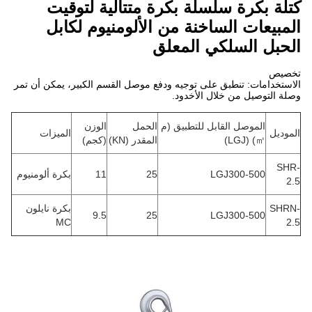
كتلة بكرة سلسلة بكرة متتالية لتوقيت
المبيعات الساخنة من الألومنيوم لكابل
الحبل السلكي المعلق
تخصيص
الاستخدامات: تنطبق على توجيه ودفع موصل القسم الكبير، يمكن أن تمر
وصلة التوصيل من خلال الأخدود.
الموصل القابل للتطبيق (م
الحمل
الوزن
الموديل
الميزات
㎡) (LGJ)
المقدر (KN)
(كجم)
SHR-
LGJ300-500
25
11
بكرة ألومنيوم
2.5
SHRN-
بكرة نايلون
9.5
25
LGJ300-500
MC
2.5