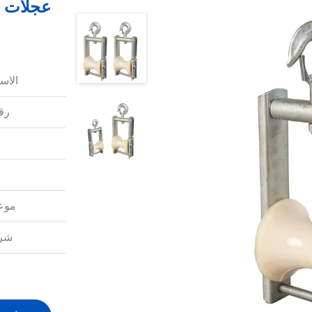
عجلات س
الاس
رقم
موعد
شرو