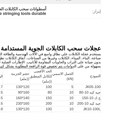
أسطوانات سحب الكابلات الجو
إبراز:
e stringing tools durable
عجلات سحب الكابلات الجوية المستدامة مع 
يستخدم عجلة الكابلات على نطاق واسع في الآلات الهندسية والطاقة الكه
صناعة، البناء، الميناء، الكابلات وغيرها من الصناعات، أنفاق الكابلات
بدون صيانة على التراب والحاويات المقاومة للأنابيب. الإطارات الصلبة
بسهولة من على الدوامات.يتم تخفيض قوة الرافعة المطلوبة بشكل كبير ول
الحد الأقصى
الحمل الاسمي
حجم الحزمة
النموذج
للكابل المنطبق
ال
(kN)
((ملم)
((ملم)
.7
120*130
100
5
JK05-100
جيه كيه 10-80
10
80
160*90
.5
ج.ك.10-150
10
150
140*160
.5
جيه كيه 10-200
10
200
160*230
.5
.8
120*130
100
10
JK10-100L