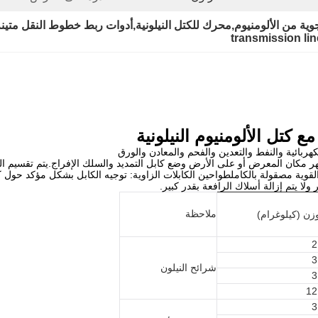
ية من الألومنيوم,محرك للكتل النيلونية,أدوات ربط خطوط النقل متينة
transmission lin
كتل الألومنيوم النيلونية
ربائية والنفط والتعدين والفحم والمعادن والورق
 تظهر مكان المعرض أو على الأرض وضع كابل التمديد والسلك الإفراج.يتم تقسيم ال
 القوية مصقولة بالكاملطواحين الكابلات الزاوية: توجيه الكابل بشكل مؤكد حول 
ا يتم إزالة أسلاك الرافعة بقدر كبير.
ملاحظة
وزن (كيلوغرام)
2
3
شرائح النيلون
3
12
3