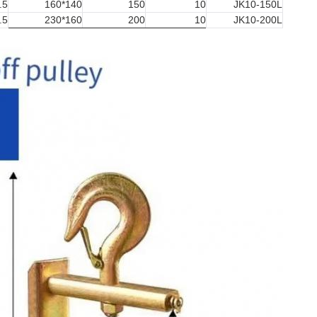
.5
140*160
150
10
JK10-150L
.5
160*230
200
10
JK10-200L