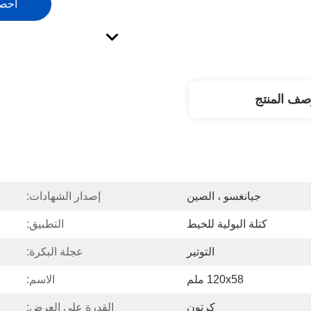
احص
صف المنتج
جيانغسو ، الصين
إصدار الشهادات:
كتلة البولية للخيط
التطبيق:
التوتير
عجلة البكرة:
120x58 ملم
الاسم:
كرتون
القدرة على العرض: