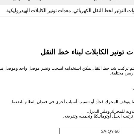
ات التوتير لخط النقل الكهربائي
, 
معدات توتير الكابلات الهيدروليكية
دما يتم تركيب شد خط النقل.يمكن استخدامه لسحب ونشر موصل واحد وموصل مز
SA-QY-50