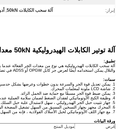
إبراز:
آلة سحب الكابلات 50kN
, 
أدو
آلة توتير الكابلات الهيدروليكية 50kN معدات توتير الكابلات لبناء خط النقل
تطبيق:
آلة سحب الكابلات الهيدروليكية هي نوع من معدات الجر الفعالة عن
والتلال.يمكن استخدامه أيضًا لعرض جر كابل OPGW أو ADSS في تضاريس مختلفة.
سمات:
1. يمكن تعديل قوة الجر والسرعة بدون خطوات وعرضها بشكل حدسي.
2. شاشة LCD ملونة لمعلمات المحرك.
3. يمكن ضبط قوة الجر مسبقًا مع حماية ضد الحمل الزائد.
4. وظيفة الكبح الأوتوماتيكي لفقدان الضغط لضمان سلامة العملية عندما يتوقف المحرك فجأة أو تتسبب أسباب أخرى في فقدان النظام للضغط.
5. جهاز تثبيت حبل الجر الهيدروليكي ، سهل لاستبدال علبة حبل السلك.
6. المحرك مجهز بجهاز التسخين المسبق.من السهل تشغيل المضخة اليدوية للمحرك وفلتر الديزل.
7. مع جهاز اللف الأوتوماتيكي لحبل الأسلاك الفولاذية ، فإنه من السهل ترتيب الحبل أوتوماتيكيًا وتحميله وتفريغه.
ورقة البيانات
غرض
موديل المنتج