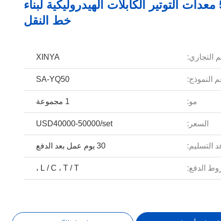
50kN معدات التوتير الكابلات الهيدروليكية لبناء
خط النقل
م التجاري:
XINYA
 النموذج:
SA-YQ50
مو:
1 مجموعة
السعر:
USD40000-50000/set
 التسليم:
30 يوم عمل بعد الدفع
ط الدفع:
L / C ، T / T ،