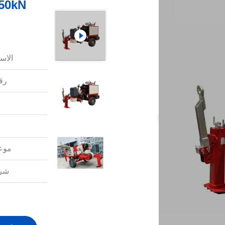
الاس
رقم
موعد
شرو