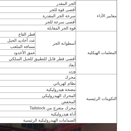
الجر المقدر
أقصى قوة للجر
معايير الأداء
سرعة الجر المقدرة
أقصى سرعة للجر
قوة الجر المقابلة
قطر القاع
عدد أخاديد الحبل
أسطوانة الجر
مسافة الملعب
المعلمات الهيكلية
عمق الأخدود
أقصى قطر قابل للتطبيق للحبل السلكي
أبعاد
وزن
محرك
نظام كهربائي
مضخة هيدروليكية
المحرك الهيدروليكي
التكوينات الرئيسية
المخفض
محرك متعرج من Tailstock
أداة هيدروليكية
الصمامات الهيدروليكية الرئيسية