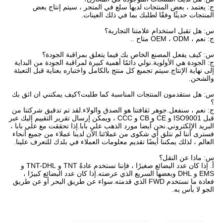
ج: يعتمد ، بعض المنتجات لديها سلع في المتجر ، سيتم إنتاج بعض
المنتجات حديثًا وفقًا لطلبك بما في ذلك العينات.
س: هل تقبل استخدام علامتنا التجارية؟
ج: نعم ، OEM ، ODM متاح ..
س: كيف يفعل المصنع الخاص بك فيما يتعلق بمراقبة الجودة؟
ج: الجودة هي الأولوية.نولي دائمًا أهمية كبيرة لمراقبة الجودة من البداية
إلى نهاية الإنتاج.سيتم تجميع كل منتج بالكامل واختباره بعناية قبل التعبئة
والشحن.
س: هل ستقدمون المنتجات المناسبة كما طلبت؟كيف يمكنني ان اثق بك
؟
ج: نعم ، سنفعل.جوهر ثقافتنا هو الصدق والولاء.لقد تم تدقيق شركتنا من
قبل ISO9001 و CE و CB و CCC ، ويمكن إرسال تقرير التقييم إليك عبر
البريد الإلكتروني.نحن أيضا مورد الذهب علي بابا.إذا تحققت مع علي بابا ،
فسترى أننا لم نتلق أي شكوى من عملائنا.الآن لدينا عملاء من جميع أنحاء
العالم ، لذلك يمكننا أيضًا تقديم معلومات العملاء في بلدك للتعرف علينا.
س: ماذا عن النقل؟
أ. إذا كان عدد البضائع صغيرًا ، فإننا نستخدم عادةً TNT و TNT-DHL و
EMS و DHL وبعضها السريع الذي عرضته.إذا كان عدد البضائع كبيرًا ،
فعادة ما نستخدم FWD الذي قدمته.سواء عن طريق البحر أو عن طريق
الجو لا بأس به.