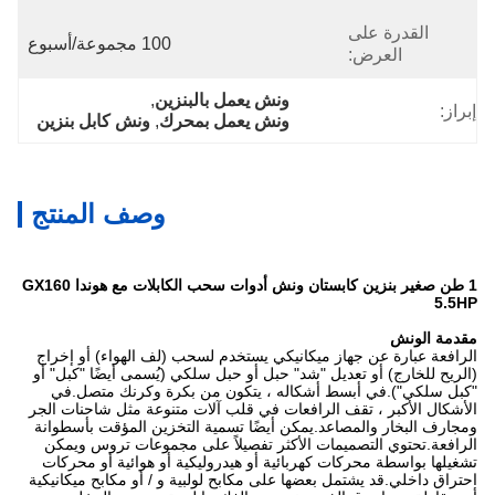
القدرة على
100 مجموعة/أسبوع
العرض:
ونش يعمل بالبنزين
, 
إبراز:
ونش يعمل بمحرك
, 
ونش كابل بنزين
وصف المنتج
1 طن صغير بنزين كابستان ونش أدوات سحب الكابلات مع هوندا GX160
5.5HP
مقدمة الونش
الرافعة عبارة عن جهاز ميكانيكي يستخدم لسحب (لف الهواء) أو إخراج
(الريح للخارج) أو تعديل "شد" حبل أو حبل سلكي (يُسمى أيضًا "كبل" أو
"كبل سلكي").في أبسط أشكاله ، يتكون من بكرة وكرنك متصل.في
الأشكال الأكبر ، تقف الرافعات في قلب آلات متنوعة مثل شاحنات الجر
ومجارف البخار والمصاعد.يمكن أيضًا تسمية التخزين المؤقت بأسطوانة
الرافعة.تحتوي التصميمات الأكثر تفصيلاً على مجموعات تروس ويمكن
تشغيلها بواسطة محركات كهربائية أو هيدروليكية أو هوائية أو محركات
احتراق داخلي.قد يشتمل بعضها على مكابح لولبية و / أو مكابح ميكانيكية