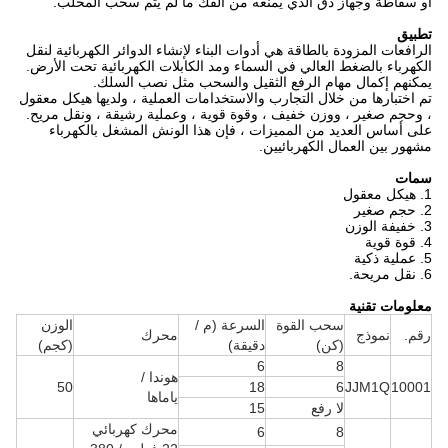
أو سقاطة وجهاز دق الذي يمنعه من الفك ما لم يتم سحب المخلب.
تطبيق
الرافعات المزودة بالطاقة هي أدوات البناء لإنشاء الدوائر الكهربائية لنقل
الكهرباء بالضغط العالي في السماء ومد الكابلات الكهربائية تحت الأرض.
يمكنهم إكمال مهام الرفع الثقيل والسحب مثل نصب السلك.
تم اختبارها من خلال التجارب والاستخدامات العملية ، ولديها هيكل معقول
، وحجم صغير ، ووزن خفيف ، وقوة قوية ، وعملية رشيقة ، ونقل مريح.
على أساس العديد من المميزات ، فإن هذا الونش المشغل بالكهرباء
مشهور بين العمال الكهربائيين.
سمات
1. هيكل معقول
2. حجم صغير
3. خفيفة الوزن
4. قوة قوية
5. عملية ذكية
6. نقل مريحة.
معلومات تقنية
سحب القوة
السرعة (م /
الوزن
رقم.
نموذج
محرك
(كن)
دقيقة)
(كجم)
6
8
هوندا /
50
18
6
JJM1Q
10001
ياماها
لا رفع
15
محرك كهربائي
6
8