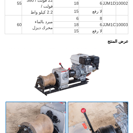
22 فولت / 380
55
18
6
JJM1D
10002
فولت /
لا رفع
15
2.2 كيلو واط
6
8
مبرد بالماء
60
18
6
JJM1C
10003
محرك ديزل
لا رفع
15
عرض المنتج