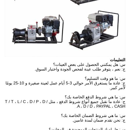
التعليمات
س: هل يمكنني الحصول على بعض العينات؟
ج: نعم ، يتوفر طلب عينة لفحص الجودة واختبار السوق.
س: ما هو وقت التسليم؟
ج: عادة ما يستغرق الأمر حوالي 3-5 أيام عمل لعينة صغيرة و 10-25 يومًا
لأمر كبير.
س: ما هي شروط الدفع الخاصة بك؟
ج: عادة ما نقبل جميع أنواع شروط الدفع ، مثل T / T ، L / C ، D / P ، D /
A ، D / D ، PAYPAL ، CASH.
س: ما هي شروط الضمان الخاصة بك؟
ج: نحن نقدم ضمان لمدة عامين.
س: هل لديك المنتجات الموجودة في المخازن؟