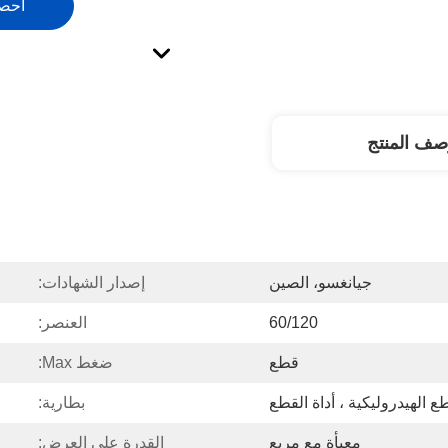
احص
صف المنتج
جيانغسو، الصين
إصدار الشهادات:
60/120
العنصر:
قطع
ضغط Max:
ع الهيدروليكية ، أداة القطع
بطارية:
معبأة مع مربع
القدرة على العرض: