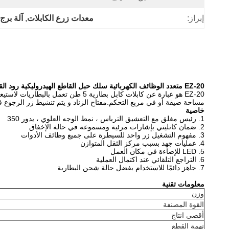
إبراز:
معدات زرع الكابلات
, 
آلة برج 
EZ-20 متعدد الوظائف الكهربائية سلك حبل القاطع الهيدروليكية رود القاطع
مساحة ضيقة أو في مربع التحكم.مفتاح الزناد و يتم تنشيط زر الرجوع ف
خاصية
1. رئيس مغلق مع التعشيق الترباس ، نمط الوجه العلوي ، يدور 350
2. ضمان كانليتي بإشارات مرئية ومسموعة في حالة الإخفاق
3. مفهوم التشغيل زر واحد للسيطرة على جميع وظائف الأدوات
4. عمليات جهد بسبب مركز الثقل المتوازن
5. LED للإضاءة في مكان العمل
6. التراجع التلقائي عند اكتمال العملية
7. جاهز دائمًا للاستخدام بفضل حالة شحن البطارية
معلومات تقنية
وزن
القوة المصنفة
أقصى انتاج
تهمة القطع