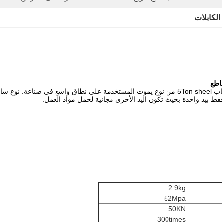
الكابلات
EZ-20 هو عبارة عن كابلات كابل بطارية 5 طن تعمل بالبطاريات لاستيعاب 5Ton sheel من نوع يموت ال
قط بيد واحدة بحيث تكون اليد الأخرى مجانية لحمل مواد العمل.
2.9kg
52Mpa
50KN
300times