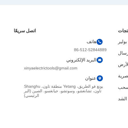
تجات
اتصل سريعًا
ولير
هاتف
86-512-52844889
إرسال
البريد الإلكتروني
لأرض
xinyaelectrictools@gmail.com
بصرية
عنوان
يونغ فو الطريق، Yetang منطقة تاون، Shanghu
 سحب
تاون، تشانغشو، وسوتشو، جيانغسو، الصين (البر
الرئيسي)
الشد