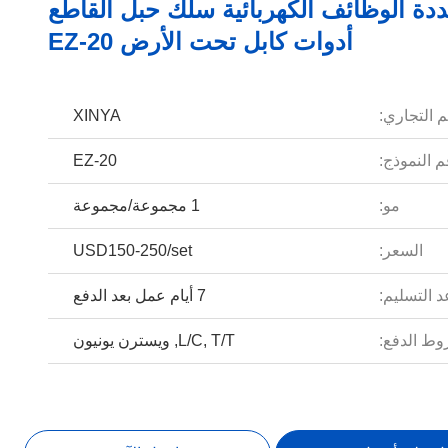
دة الوظائف الكهربائية سلك حبل القاطع
أدوات كابل تحت الأرض EZ-20
م التجاري:
XINYA
 النموذج:
EZ-20
مو:
1 مجموعة/مجموعة
السعر:
USD150-250/set
 التسليم:
7 أيام عمل بعد الدفع
ط الدفع:
L/C, T/T, ويسترن يونيون