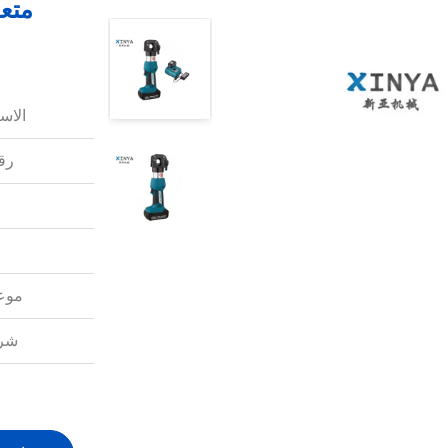
متعد
الاس
رقم
موعد
شرو