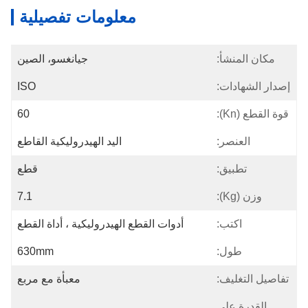
معلومات تفصيلية
مكان المنشأ:
جيانغسو، الصين
إصدار الشهادات:
ISO
قوة القطع (kn):
60
العنصر:
اليد الهيدروليكية القاطع
تطبيق:
قطع
وزن (kg):
7.1
اكتب:
أدوات القطع الهيدروليكية ، أداة القطع
طول:
630mm
تفاصيل التغليف:
معبأة مع مربع
القدرة على