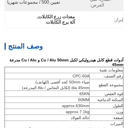
تعيين 500 / مجموعات شهريا
العرض:
معدات زرع الكابلات
, 
إبراز:
آلة برج الكابلات
وصف المنتج
أدوات قطع كابل هيدروليكي لكبل Cu / Alu 50mm و Cu / Alu مدرعة
45mm
معلومات تقنية
رقم الصنف:
CPC-50A
ضياء 50mm كحد أقصى (للهاتف)
مجموعة القطع:
dia 45mm (لكابل النحاس / Alu المدرعة)
قوة العقص:
65KN
السكتة الدماغية:
50MM
الطول:
approx.630mm
وزن:
approx.7.1kg
صفقة:
حالة الفولاذ
الميزات