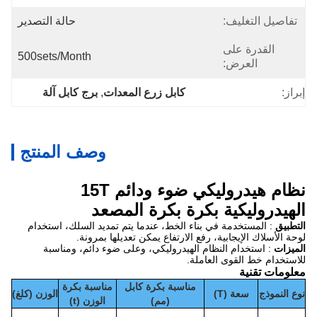
تفاصيل التغليف:
حالة التصدير
القدرة على
500sets/Month
العرض:
إبراز:
كابل زرع المعدات
, 
برج كابل آلة
وصف المنتج
نظام هيدروليكي ضوء ودائم 15T
الهيدروليكية بكرة بكرة المصعد
التطبيق
: المستخدمة في بناء الخط، عندما يتم تمديد السلك، استخدام
لوحة الأسلاك الإيجابية، رفع الارتفاع يمكن تعديلها بمرونة.
الميزات
: استخدام النظام الهيدروليكي، وعلى ضوء دائم، ومناسبة
للاستخدام خط القوى العاملة.
معلومات تقنية
مناسبة بكرة كابل
مناسبة بكرة
نوع النموذج
سعة (T)
الوزن (كلغ)
(مم)
الوزن (t)