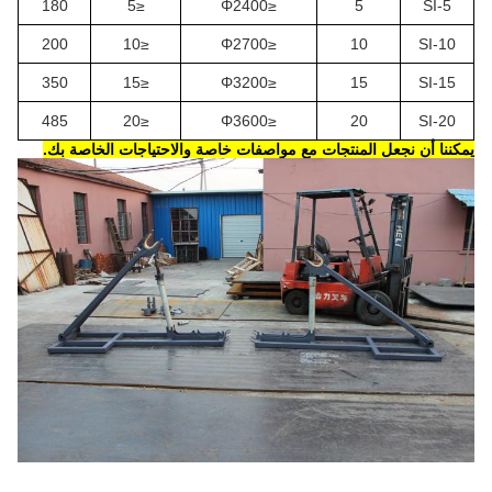
180
≤5
≤Φ2400
5
SI-5
200
≤10
≤Φ2700
10
SI-10
350
≤15
≤Φ3200
15
SI-15
485
≤20
≤Φ3600
20
SI-20
يمكننا أن نجعل المنتجات مع مواصفات خاصة والاحتياجات الخاصة بك.