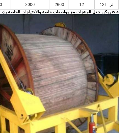
لز -12T
12
2600
2000
0
e يمكن جعل المنتجات مع مواصفات خاصة والاحتياجات الخاصة بك.
w