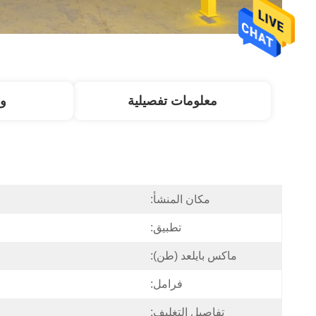
معلومات تفصيلية
و
مكان المنشأ:
تطبيق:
ماكس بايلعد (طن):
فرامل:
تفاصيل التغليف: