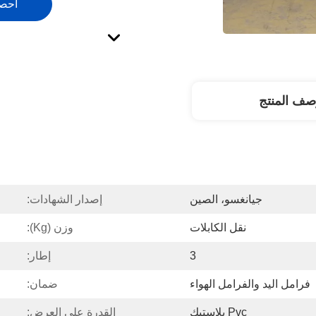
احص
صف المنتج
جيانغسو، الصين
إصدار الشهادات:
نقل الكابلات
وزن (kg):
3
إطار:
فرامل اليد والفرامل الهواء
ضمان:
Pvc بلاستيك
القدرة على العرض: