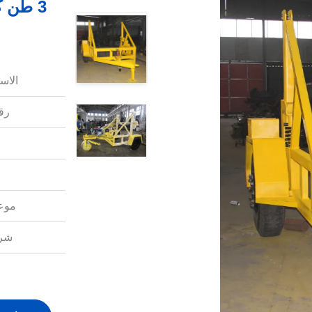
3 طن 
الاس
رقم
موعد
شرو