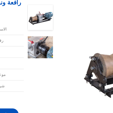
الاس
رقم
موعد
شرو