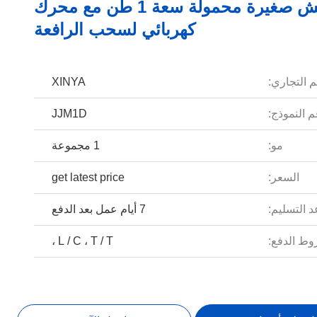
رافعة ونش صغيرة محمولة سعة 1 طن مع محرك
كهربائي لسحب الرافعة
م التجاري:
XINYA
 النموذج:
JJM1D
مو:
1 مجموعة
السعر:
get latest price
 التسليم:
7 أيام عمل بعد الدفع
ط الدفع:
L / C ، T / T ،