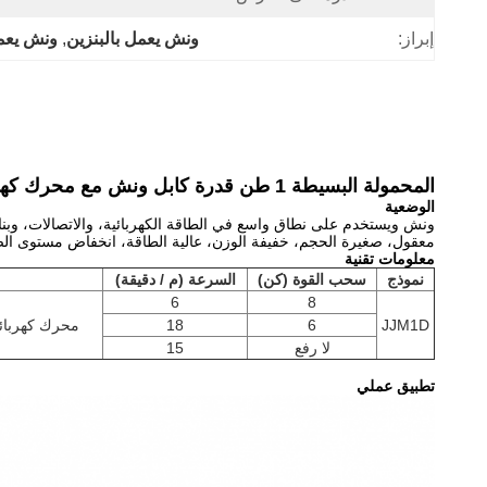
إبراز:
ونش يعمل بالبنزين
, 
ونش يعم
المحمولة البسيطة 1 طن قدرة كابل ونش مع محرك كهربائي لسحب الرفع
الوضعية
ونش ويستخدم على نطاق واسع في الطاقة الكهربائية، والاتصالات، وبناء
معقول، صغيرة الحجم، خفيفة الوزن، عالية الطاقة، انخفاض مستوى الضج
معلومات تقنية
نموذج
سحب القوة (كن)
السرعة (م / دقيقة)
6
8
JJM1D
6
18
محرك كهربائي  380V / 2.2KW
لا رفع
15
تطبيق عملي