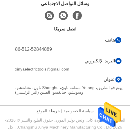
وسائل التواصل الاجتماعي
اتصل سريعًا
هاتف
86-512-52844889
البريد الإلكتروني
xinyaelectrictools@gmail.com
عنوان
يونغ فو الطريق، Yetang منطقة تاون، Shanghu تاون، تشانغشو،
وسوتشو، جيانغسو، الصين (البر الرئيسي)
سياسة الخصوصية
|
خريطة الموقع
الصين جيدة الجودة كابل ونش بولير المورد. حقوق الطبع والنشر © 2016-
2026 Changshu Xinya Machinery Manufacturing Co., Ltd. . كل