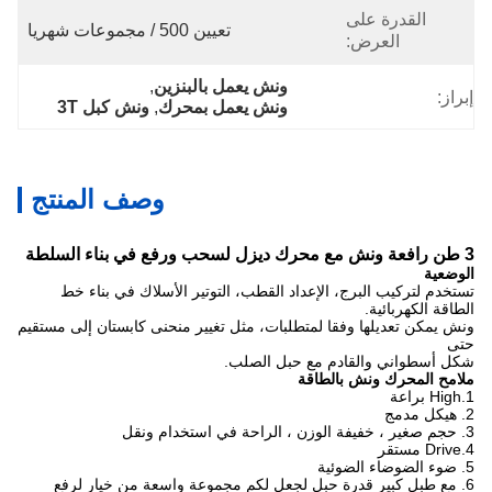
القدرة على
تعيين 500 / مجموعات شهريا
العرض:
ونش يعمل بالبنزين
, 
إبراز:
ونش يعمل بمحرك
, 
ونش كبل 3T
وصف المنتج
3 طن رافعة ونش مع محرك ديزل لسحب ورفع في بناء السلطة
الوضعية
تستخدم لتركيب البرج، الإعداد القطب، التوتير الأسلاك في بناء خط
الطاقة الكهربائية.
ونش يمكن تعديلها وفقا لمتطلبات، مثل تغيير منحنى كابستان إلى مستقيم
حتى
شكل أسطواني والقادم مع حبل الصلب.
ملامح
المحرك ونش بالطاقة
1.High براعة
2.
هيكل
مدمج
3.
حجم صغير
،
خفيفة
الوزن
، الراحة في استخدام ونقل
4.Drive مستقر
5. ضوء الضوضاء الضوئية
6. مع طبل كبير قدرة حبل لجعل لكم مجموعة واسعة من خيار لرفع