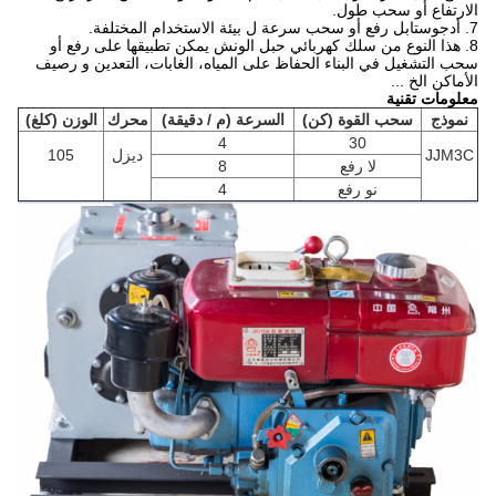
الارتفاع أو سحب طول.
7. أدجوستابل رفع أو سحب سرعة ل بيئة الاستخدام المختلفة.
8. هذا النوع من سلك كهربائي حبل الونش يمكن تطبيقها على رفع أو
سحب التشغيل في البناء الحفاظ على المياه، الغابات، التعدين و رصيف
الأماكن الخ ...
معلومات تقنية
نموذج
سحب القوة (كن)
السرعة (م / دقيقة)
محرك
الوزن (كلغ)
4
30
JJM3C
ديزل
105
لا رفع
8
نو رفع
4