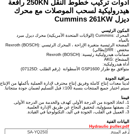
أدوات تركيب خطوط النقل 250KN رافعة
ة لسحب الموصلات مع محرك
المحرك :Cummins (الولايات المتحدة الأمريكية) محرك ديزل مبرد
 الإزاحة ، المحرك الرئيسي :Rexroth (BOSCH)
Rexroth (BOSCH)
كاملة وفريق إنتاج محترف لإدارة العملية بأكملها من الإنتاج إلى التعبئة والشحن.
قبل التسليم لضمان جودة منتجاتنا.
Hydr
SA-YQ250