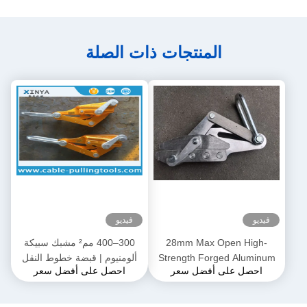
المنتجات ذات الصلة
فيديو
28mm Max Open High-
300–400 مم² مشبك سبيكة
Strength Forg
ألومنيوم | قبضة خطوط النقل
ى أفضل سعر
احصل على أفضل سعر
Alloy Come-Along Clamp مع
لموصلات ACSR و AAAC
 للتآكل لموصلي
AAA