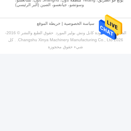
يونغ فو الطريق، Yetang منطقة تاون، Shanghu تاون، تشانغشو،
وسوتشو، جيانغسو، الصين (البر الرئيسي)
سياسة الخصوصية
|
خريطة الموقع
الصين جيدة الجودة كابل ونش بولير المورد. حقوق الطبع والنشر © 2016-
2026 Changshu Xinya Machinery Manufacturing Co., Ltd. . كل
شيء حقوق محجوزة