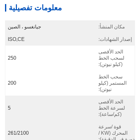
معلومات تفصيلية
أ:
جيانغسو ، الصين
ت:
ISO,CE
صى
ط
250
):
ط
لو
200
):
صى
ط
5
):
ة
المحرك (KW /
261/2100
):