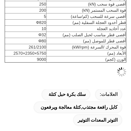
)
250
(kN)
200
ب (كم/ساعة)
5
 السفلية (مم)
Φ820
10
 لحبل الصلب (مم)
Φ32
ل (مم)
Φ80
kW/rp)
261/2100
5750×2350×2570
9000
سلك بكرة حبل كتلة
 مجتذب,كتلة معالجة ويرفعون
ات التوتير