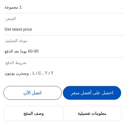
1 مجموعة
السعر:
Get latest price
موعد التسليم:
60-90 يوما بعد الدفع
شروط الدفع:
L / C ، T / T ، ويسترن يونيون
 أفضل سعر
اتصل الآن
 تفصيلية
وصف المنتج