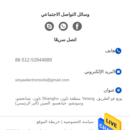
وسائل التواصل الاجتماعي
اتصل سريعًا
هاتف
86-512-52844889
البريد الإلكتروني
xinyaelectrictools@gmail.com
عنوان
يونغ فو الطريق، Yetang منطقة تاون، Shanghu تاون، تشانغشو،
وسوتشو، جيانغسو، الصين (البر الرئيسي)
سياسة الخصوصية
|
خريطة الموقع