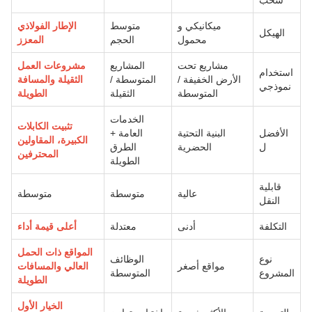
سحب
ميكانيكي و
متوسط
الإطار الفولاذي
الهيكل
محمول
الحجم
المعزز
مشاريع تحت
المشاريع
مشروعات العمل
استخدام
الأرض الخفيفة /
المتوسطة /
الثقيلة والمسافة
نموذجي
المتوسطة
الثقيلة
الطويلة
الخدمات
تثبيت الكابلات
الأفضل
البنية التحتية
العامة +
الكبيرة، المقاولين
ل
الحضرية
الطرق
المحترفين
الطويلة
قابلية
عالية
متوسطة
متوسطة
النقل
التكلفة
أدنى
معتدلة
أعلى قيمة أداء
المواقع ذات الحمل
نوع
الوظائف
مواقع أصغر
العالي والمسافات
المشروع
المتوسطة
الطويلة
الخيار الأول