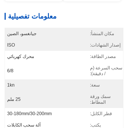
معلومات تفصيلية
مكان المنشأ:
جيانغسو، الصين
إصدار الشهادات:
ISO
مصدر الطاقة:
محرك كهربائي
سحب السرعة (م
6/8
/ دقيقة):
سعة:
1kn
سمك ورقة
25 ملم
المطاط:
قطر الكابل:
30-180mm/30-200mm
يكتب:
آلة سحب الكابلات