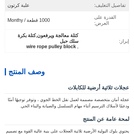
تفاصيل التغليف:
علبة كرتون
القدرة على
1000 قطعة / Monthy
العرض:
كتلة معالجة ويرفعون,كتلة بكرة 
راز:
سلك حبل
wire rope pulley block
, 
وصف المنتج
لات ثلاثية أرضية للكابلات
لة أمان متخصصة مصممة لعمل نقل الخط الجوي ، وتوفر توجيهًا آمنًا
عمًا لأسلاك الترسيم أثناء مهام التسلسل والصيانة والبناء الحي.
محة عامة عن المنتج
توي بلوك البولية الأرضية ثلاثية العجلات على بنية عالية القوة مع تصميم