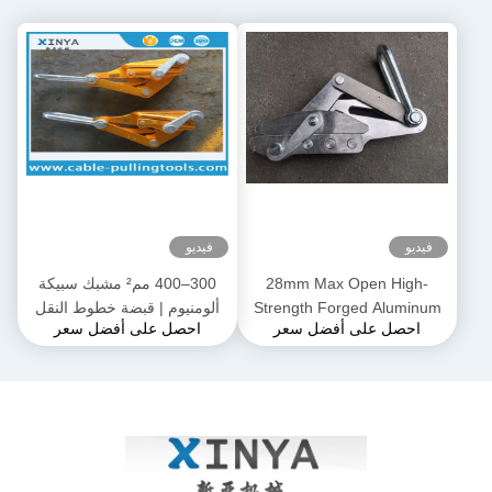
فيديو
فيديو
28mm Max Open High-
300–400 مم² مشبك سبيكة
Strength Forged Aluminum
ألومنيوم | قبضة خطوط النقل
احصل على أفضل سعر
احصل على أفضل سعر
Alloy Come-Along Clamp مع
لموصلات ACSR و AAAC
بناء مقاوم للتآكل لموصلي
AAAC