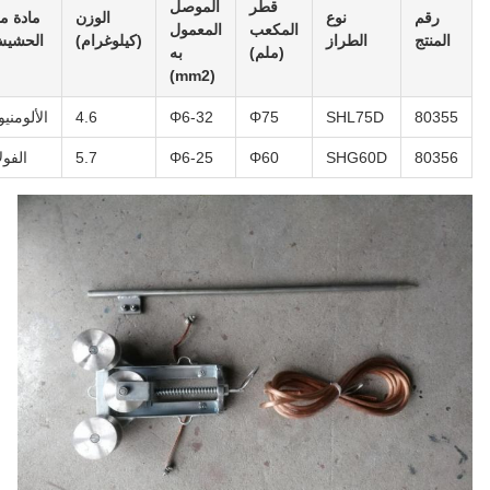
قطر
الموصل
رقم
نوع
الوزن
مادة من
المكعب
المعمول
المنتج
الطراز
(كيلوغرام)
الحشيش
(ملم)
به
(mm2)
80355
SHL75D
Φ75
Φ6-32
4.6
الألومنيوم
80356
SHG60D
Φ60
Φ6-25
5.7
الفولاذ