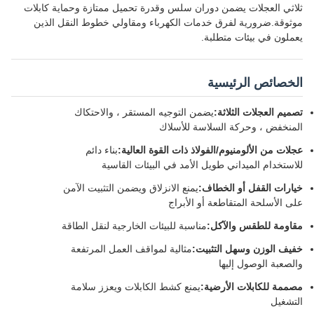
اثي العجلات يضمن دوران سلس وقدرة تحميل ممتازة وحماية كابلات
ثوقة.ضرورية لفرق خدمات الكهرباء ومقاولي خطوط النقل الذين
ملون في بيئات متطلبة.
لخصائص الرئيسية
ميم العجلات الثلاثة:
يضمن التوجيه المستقر ، والاحتكاك
منخفض ، وحركة السلاسة للأسلاك
لات من الألومنيوم/الفولاذ ذات القوة العالية:
بناء دائم
استخدام الميداني طويل الأمد في البيئات القاسية
ارات القفل أو الخطاف:
يمنع الانزلاق ويضمن التثبيت الآمن
ى الأسلحة المتقاطعة أو الأبراج
اومة للطقس والآكل:
مناسبة للبيئات الخارجية لنقل الطاقة
يف الوزن وسهل التثبيت:
مثالية لمواقف العمل المرتفعة
لصعبة الوصول إليها
ممة للكابلات الأرضية:
يمنع كشط الكابلات ويعزز سلامة
تشغيل