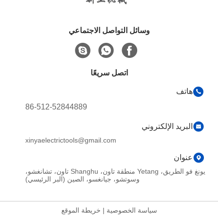
وسائل التواصل الاجتماعي
اتصل سريعًا
هاتف
86-512-52844889
البريد الإلكتروني
xinyaelectrictools@gmail.com
عنوان
يونغ فو الطريق، Yetang منطقة تاون، Shanghu تاون، تشانغشو،
وسوتشو، جيانغسو، الصين (البر الرئيسي)
سياسة الخصوصية
|
خريطة الموقع