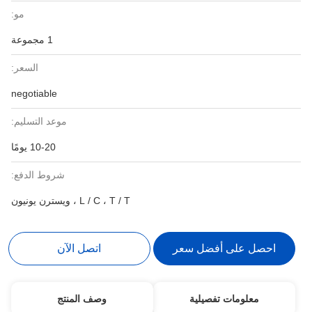
مو:
1 مجموعة
السعر:
negotiable
موعد التسليم:
10-20 يومًا
شروط الدفع:
L / C ، T / T ، ويسترن يونيون
احصل على أفضل سعر
اتصل الآن
معلومات تفصيلية
وصف المنتج