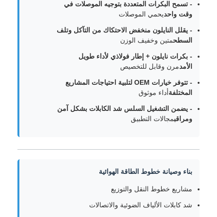
- تسمح البكرات المتعددة بتوجيه الموصلات في
وقت واحد
يحمي الموصلات
- يقلل النايلون منخفض الاحتكاك من التآكل وتلف
السطح
متين وخفيف الوزن
- بكرات نايلون + إطار فولاذي لأداء طويل
الأمد
مرن وقابل للتخصيص
- تتوفر خيارات OEM لتلبية احتياجات المشاريع
المختلفة
أداء موثوق
- يضمن التشغيل السلس شد الكابلات بشكل آمن
ومراقب
مجالات التطبيق
بناء وصيانة خطوط الطاقة الهوائية
مشاريع خطوط النقل والتوزيع
شد كابلات الألياف الضوئية والاتصالات