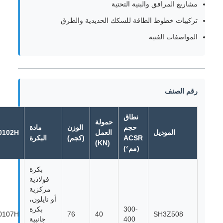
مشاريع المرافق والبنية التحتية
تركيبات خطوط الطاقة للسكك الحديدية والطرق
المواصفات الفنية
رقم الصنف
نطاق
حمولة
حجم
الوزن
مادة
الموديل
العمل
10102H
ACSR
(كجم)
البكرة
(KN)
(مم²)
بكرة
فولاذية
مركزية
أو نايلون،
300-
بكرة
10107H
76
40
SH3Z508
400
جانبية