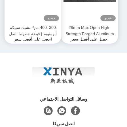
فيديو
فيديو
28mm Max Open High-
300–400 مم² مشبك سبيكة
Strength Forged Aluminum
ألومنيوم | قبضة خطوط النقل
احصل على أفضل سعر
احصل على أفضل سعر
Alloy Come-Along Clamp مع
لموصلات ACSR و AAAC
بناء مقاوم للتآكل لموصلي
AAAC
وسائل التواصل الاجتماعي
اتصل سريعًا