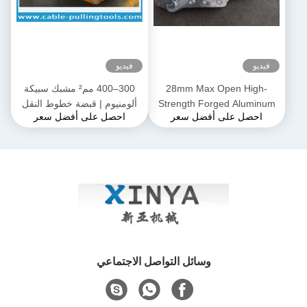
فيديو
فيديو
28mm Max Open High-
300–400 مم² مشبك سبيكة
Strength Forged Aluminum
ألومنيوم | قبضة خطوط النقل
احصل على أفضل سعر
احصل على أفضل سعر
Alloy Come-Along Clamp مع
لموصلات ACSR و AAAC
بناء مقاوم للتآكل لموصلي
AAAC
وسائل التواصل الاجتماعي