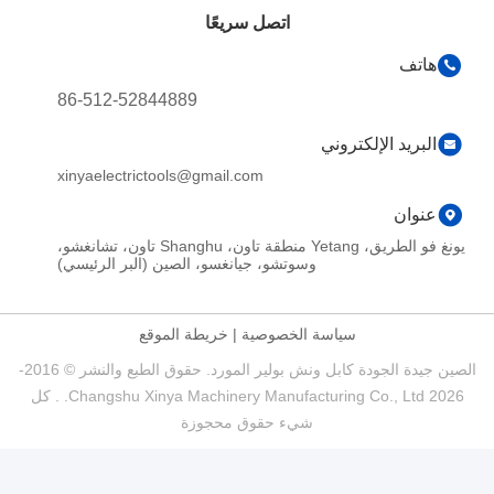
اتصل سريعًا
هاتف
86-512-52844889
البريد الإلكتروني
xinyaelectrictools@gmail.com
عنوان
يونغ فو الطريق، Yetang منطقة تاون، Shanghu تاون، تشانغشو،
وسوتشو، جيانغسو، الصين (البر الرئيسي)
سياسة الخصوصية
|
خريطة الموقع
الصين جيدة الجودة كابل ونش بولير المورد. حقوق الطبع والنشر © 2016-
2026 Changshu Xinya Machinery Manufacturing Co., Ltd. . كل
شيء حقوق محجوزة