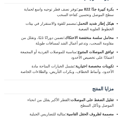
بكرة كبيرة جدًا 822 مم:
توفر نصف قطر توجيه واسع لحماية
سطح الموصل وتحسين كفاءة السحب
هيكل إطار شديد التحمل:
مصمم للقوة والاستقرار في بيئات
الخطوط العلوية الصعبة
محامل سلسة منخفضة الاحتكاك:
تضمن دورانًا ثابتًا، وتقلل من
مقاومة السحب، وتدعم أعمال الشد لمسافات طويلة
توافق الموصلات المتنوع:
مناسبة للموصلات الفردية أو المجمعة
اعتمادًا على تخصيص الأخدود
تكوينات مخصصة اختيارية:
تشمل الخيارات المتاحة مادة
الأخدود، وأنماط الخطاف، وبكرات التأريض، والطلاءات الخاصة
مزايا المنتج
تقليل الضغط على الموصلات:
القطر الأكبر يقلل من انحناء
الموصل وتآكل السطح
مصممة لظروف الحقل القاسية:
مثالية للتضاريس الجبلية