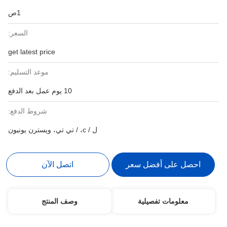
1ص
السعر:
get latest price
موعد التسليم:
10 يوم عمل بعد الدفع
شروط الدفع:
ل / c، / تي تي، ويسترن يونيون
احصل على أفضل سعر
اتصل الآن
معلومات تفصيلية
وصف المنتج