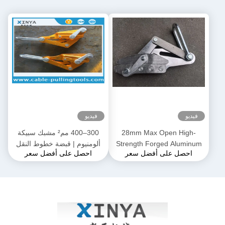
فيديو
فيديو
28mm Max Open High-
300–400 مم² مشبك سبيكة
Strength Forged Aluminum
ألومنيوم | قبضة خطوط النقل
احصل على أفضل سعر
احصل على أفضل سعر
Alloy Come-Along Clamp مع
لموصلات ACSR و AAAC
بناء مقاوم للتآكل لموصلي
AAAC