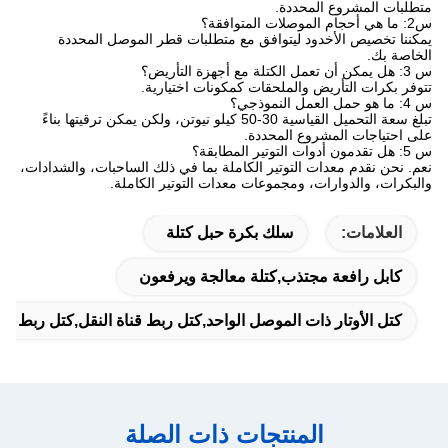
متطلبات المشروع المحددة.
س2: ما هي أحجام الموصلات المتوافقة؟
يمكننا تخصيص الأخدود ليتوافق مع متطلبات قطر الموصل المحددة
الخاصة بك.
س 3: هل يمكن أن تعمل الكتلة مع أجهزة التأريض؟
تتوفر بكرات التأريض والملحقات كمكونات اختيارية.
س 4: ما هو حمل العمل النموذجي؟
تبلغ سعة التحميل القياسية 30-50 كيلو نيوتن، ولكن يمكن ترقيتها بناءً
على احتياجات المشروع المحددة.
س 5: هل تقدمون أدوات التوتير المطابقة؟
نعم. نحن نقدم معدات التوتير الكاملة بما في ذلك الساحبات، والشدادات،
والبكرات، والدوارات، ومجموعات معدات التوتير الكاملة.
العلامات:
سلك بكرة حبل كتلة
كابل رافعة مجتذب,كتلة معالجة ويرفعون
كتل الأوتار ذات الموصل الواحد,كتل ربط قناة النقل,كتل ربط 
المنتجات ذات الصلة