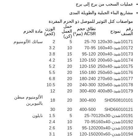
عمليات السحب من برج إلى برج
مشاريع البناء الجبلية والطويلة المدى
مواصفات كتل التوتير للموصل ذو الحزم المفردة
حمل
رقم
نطاق حجم
الوزن
نموذج
العمل
مادة الحزم
الصنف
ACSR (مم²)
(كجم)
(كن)
10171
شيد-120x30
25-70
5
2
سبائك الألومنيوم
10172
شيد-160x40
70-95
10
3.2
10173
شيد-200x40
95-120
15
3.8
10174
شيد-200x60
120-150
15
4.2
10175
شيد-250x40
120-150
20
5.2
10176
شيد-250x60
150-180
20
5.5
10177
شيد-270x60
180-240
20
6.8
10178
شيد-320x60
240-300
20
10.5
10179
شيد-400x80
300-400
20
12
الألومنيوم مبطن
18
20
300-400
SHD508
10101
بالنيوبرين
30
20
400-500
SHD660
10121
10191
شدن-120x30
25-70
5
1.5
نايلون
10192
شدن-160x40
70-95
10
2.4
10193
شدن-200x40
95-120
15
2.6
10194
شدن-200x60
120-150
15
3.1