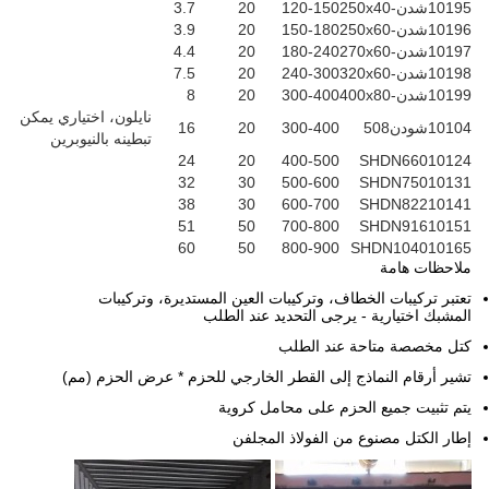
10195
شدن-250x40
120-150
20
3.7
10196
شدن-250x60
150-180
20
3.9
10197
شدن-270x60
180-240
20
4.4
10198
شدن-320x60
240-300
20
7.5
10199
شدن-400x80
300-400
20
8
نايلون، اختياري يمكن
10104
شودن508
300-400
20
16
تبطينه بالنيوبرين
24
20
400-500
SHDN660
10124
32
30
500-600
SHDN750
10131
38
30
600-700
SHDN822
10141
51
50
700-800
SHDN916
10151
60
50
800-900
SHDN1040
10165
ملاحظات هامة
تعتبر تركيبات الخطاف، وتركيبات العين المستديرة، وتركيبات
المشبك اختيارية - يرجى التحديد عند الطلب
كتل مخصصة متاحة عند الطلب
تشير أرقام النماذج إلى القطر الخارجي للحزم * عرض الحزم (مم)
يتم تثبيت جميع الحزم على محامل كروية
إطار الكتل مصنوع من الفولاذ المجلفن