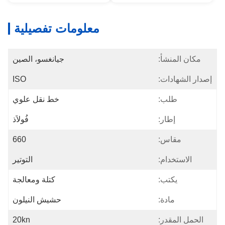
معلومات تفصيلية
مكان المنشأ:
جيانغسو، الصين
إصدار الشهادات:
ISO
طلب:
خط نقل علوي
إطار:
فُولاَذ
مقاس:
660
الاستخدام:
التوتير
يكتب:
كتلة ومعالجة
مادة:
حشيش النيلون
الحمل المقدر:
20kn