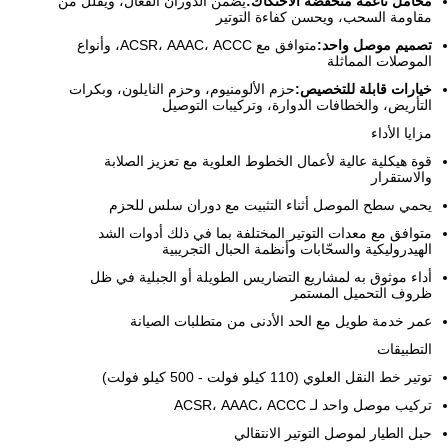
محامل ناعمة منخفضة الاحتكاك:
يضمن الدوران الفعال، ويقلل من
مقاومة السحب، ويحسن كفاءة التوتير
تصميم موصل واحد:
متوافق مع ACSR، AAAC، ACCC، وأنواع
الموصلات المماثلة
خيارات قابلة للتخصيص:
حزم الألومنيوم، وحزم النايلون، وبكرات
التأريض، والخطافات الدوارة، وتركيبات التوصيل
مزايا الأداء
قوة هيكلية عالية لأعمال الخطوط العلوية مع تعزيز الصلابة
والاستقرار
يحمي سطح الموصل أثناء التثبيت مع دوران سلس للحزم
متوافق مع معدات التوتير المختلفة بما في ذلك أدوات الشد
الهيدروليكية والسحّابات وأنظمة الحبال التجريبية
أداء موثوق به لمشاريع التضاريس الطويلة أو الجبلية في ظل
ظروف التحميل المستمر
عمر خدمة طويل مع الحد الأدنى من متطلبات الصيانة
التطبيقات
توتير خط النقل العلوي (110 كيلو فولت - 500 كيلو فولت)
تركيب موصل واحد لـ ACSR، AAAC، ACCC
حبل الطيار لموصل التوتير الانتقالي