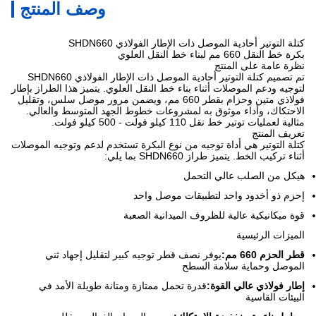
وصف المنتج
كتلة التوتير أحادية الموصل ذات الإطار الفولاذي SHDN660
بكرة خط النقل 660 مم لبناء خط النقل العلوي
نظرة عامة على المنتج
تم تصميم كتلة التوتير أحادية الموصل ذات الإطار الفولاذي SHDN660
لتوجيه ودعم الموصلات أثناء بناء خط النقل العلوي. يتميز هذا الطراز بإطار
فولاذي متين وحزام بقطر 660 مم، ويضمن مرور موصل سلس، وتقليل
الاحتكاك، وأداء موثوق به لمشروعات خطوط الجهد المتوسط ​​والعالي.
مثالية لعمليات توتير خط نقل 110 كيلو فولت - 500 كيلو فولت.
تعريف المنتج
كتلة التوتير هي أداة توجيه من نوع البكرة تستخدم لدعم وتوجيه الموصلات
أثناء تركيب الخط. يتميز طراز SHDN660 بما يلي:
هيكل من الصلب عالي التحمل
إحزم ذو أخدود واحد لتطبيقات موصل واحد
قوة ميكانيكية عالية للظروف الميدانية الصعبة
الميزات الرئيسية
قطر الحزم 660 مم:
يوفر نصف قطر توجيه كبير لتقليل إجهاد ثني
الموصل وحماية سلامة السطح
إطار فولاذي عالي القوة:
قدرة تحمل ممتازة ومتانة طويلة الأمد في
البيئات القاسية