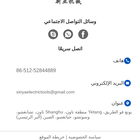
وسائل التواصل الاجتماعي
اتصل سريعًا
هاتف
86-512-52844889
البريد الإلكتروني
xinyaelectrictools@gmail.com
عنوان
يونغ فو الطريق، Yetang منطقة تاون، Shanghu تاون، تشانغشو،
وسوتشو، جيانغسو، الصين (البر الرئيسي)
سياسة الخصوصية
|
خريطة الموقع