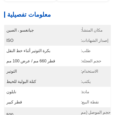
معلومات تفصيلية
منشأ:
جيانغسو ، الصين
ادات:
ISO
طلب:
بكرة التوتير أثناء خط النقل
عجلة:
قطر 660 مم / عرض 100 مم
خدام:
التوتير
يكتب:
كتلة البولية للخيط
مادة:
نايلون
البيع:
قطر كبير
 (مم
500