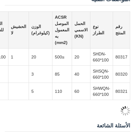
ACSR
الحمل
الموصل
العرض الخارجي
نوع
الوزن
الحشيش
الاسمي
المعمول
للشريط العرضي
الطراز
(كيلوغرام)
لا
(KN)
به
للشريط (ملم)
(mm2)
SHDN-
Φ660*Φ560*100
1
20
≤500
20
660*10
SHSQN
3
85
40
660*10
SHWQ
5
110
60
660*10
ائعة