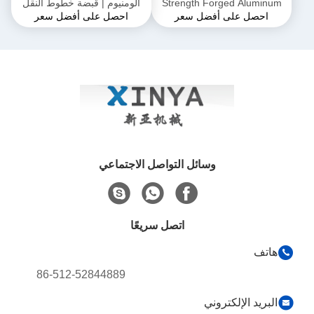
Strength Forged A
ألومنيوم | قبضة خطوط النقل
 على أفضل سعر
احصل على أفضل سعر
Alloy Come-Along Clamp مع
لموصلات ACSR و AAAC
قاوم للتآكل لموصلي
AAAC
وسائل التواصل الاجتماعي
اتصل سريعًا
86-512-52844889
الإلكتروني