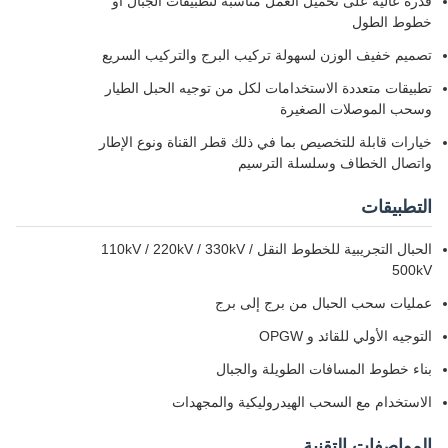
ى تحميل العمل مناسبة لتطبيقات الجبال أو
وزن لسهولة تركيب البرج والتركيب السريع
ة الاستخدامات لكل من توجيه الحبل الطيار
ات الصغيرة
للتخصيص بما في ذلك قطر القناة ونوع الإطار
ف وسلسلة الترسيم
الحبال التجريبية للخطوط النقل 110kV / 220kV / 330kV /
لحبال من برج إلى برج
قائد و OPGW
سافات الطويلة والجبال
السحب الهيدروليكية والمجهدات
لتقنية