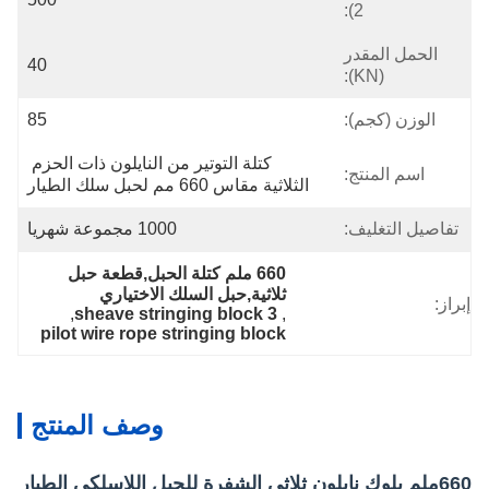
2):
لمقدر
40
(KN):
كجم):
85
كتلة التوتير من النايلون ذات الحزم 
منتج:
الثلاثية مقاس 660 مم لحبل سلك الطيار
غليف:
1000 مجموعة شهريا
660 ملم كتلة الحبل,قطعة حبل 
ثلاثية,حبل السلك الاختياري
, 
3 sheave stringing block
, 
pilot wire rope stringing block
وصف المنتج