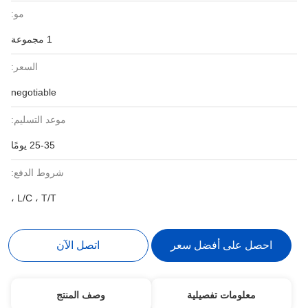
مو:
1 مجموعة
السعر:
negotiable
موعد التسليم:
25-35 يومًا
شروط الدفع:
L/C ، T/T ،
على أفضل سعر
اتصل الآن
ومات تفصيلية
وصف المنتج