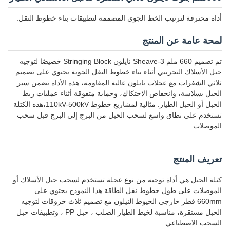
ترتيب الخط الجوي المصممة لتطبيقات بناء خطوط النقل.
عن المنتج
تم تصميم 660 ملم 3-Sheave نايلون Stringing Block خصيصًا لتوجيه
لتجريبي أثناء بناء خطوط النقل الجوية.يحتوي على تصميم
 مع عجلات نايلون عالية المقاومة، هذه الأداة تضمن سير
 وانخفاض الاحتكاك، وحماية متفوقة أثناء عمليات ربط
الحبل أو الحبل الطيار. مثالية لمشاريع خطوط 110kV-500kV،هذه الكتلة
طاق واسع لسحب الحبل من البرج إلى البرج قبل سحب
تج
 أداة توجيه من نوع عجلة تستخدم لسحب حبل الأسلاك أو
 طول خطوط نقل الطاقة.هذا النموذج يحتوي على
قطر خارجي الخيوط النيلون مع تصميم ثلاث خروقات لتوجيه
الحبل مستقرة، مناسبة لخيط الطيار الصلب ، حبل PP ، وتطبيقات حبل
ناعي.